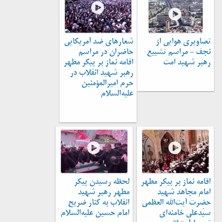
تصاویری هوایی از
شعارهای ضد آمریکایی
نجف - مراسم تشییع
حاضران در مراسم
رهبر شهید امت
اقامه نماز بر پیکر مطهر
رهبر شهید انقلاب در
حرم امیرالمؤمنین
علیه‌السلام
اقامه نماز بر پیکر مطهر
لحظه رسیدن پیکر
امام مجاهد شهید
مطهر رهبر شهید
حضرت آیت‌الله العظمی
انقلاب به کنار ضریح
سیّدعلی خامنه‌ای
امام حسین علیه‌السلام