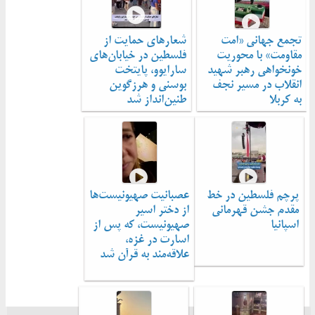
تجمع جهانی «امت
شعارهای حمایت از
مقاومت» با محوریت
فلسطین در خیابان‌های
خونخواهی رهبر شهید
سارایوو، پایتخت
انقلاب در مسیر نجف
بوسنی و هرزگوین
به کربلا
طنین‌انداز شد
پرچم فلسطین در خط
عصبانیت صهیونیست‌ها
مقدم جشن قهرمانی
از دختر اسیر
اسپانیا
صهیونیست، که پس از
اسارت در غزه،
علاقه‌مند به قرآن شد