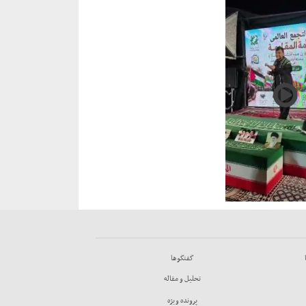
گفتگوها
تحليل و مقاله
پرونده ويژه