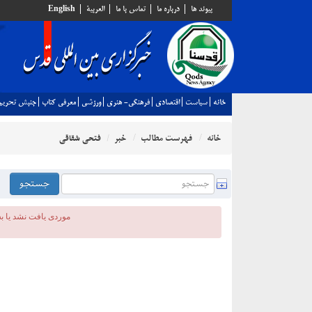
پيوند ها
درباره ما
تماس با ما
العربية
English
خانه
سياست
اقتصادي
فرهنگي- هنري
ورزشي
معرفي كتاب
جنبش تحريم
خانه
فهرست مطالب
خبر
فتحی شقاقی
موردی يافت نشد یا به