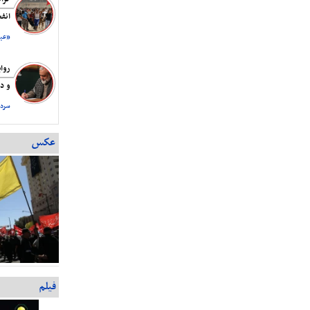
انف
«عبد
روا
و دس
سردا
عکس
فیلم