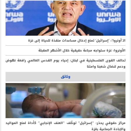
الـ'أونروا': 'إسرائيل' تمنع إدخال مساعدات منقذة للحياة إلى غزة
الأونروا: غزة ستواجه مجاعة حقيقية خلال الأشهر المقبلة
تحالف القوى الفلسطينية في لبنان: إحياء يوم القدس العالمي رافعة نهوض
ودعم لنضال شعبنا وامتنا
وثائق
مركز حقوقي يحذر: "إسرائيل" توظّف "العنف الإنجابي" كأداة لمنع المواليد
والإبادة الجماعية بغزة