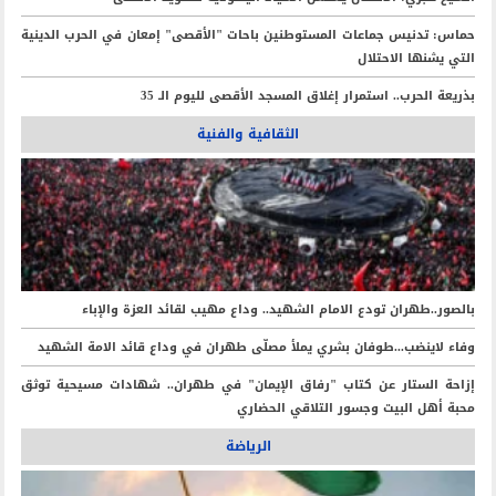
️حماس: تدنيس جماعات المستوطنين باحات "الأقصى" إمعان في الحرب الدينية
التي يشنها الاحتلال
بذريعة الحرب.. استمرار إغلاق المسجد الأقصى لليوم الـ 35
الثقافية والفنية
بالصور..طهران تودع الامام الشهيد.. وداع مهيب لقائد العزة والإباء
وفاء لاينضب...طوفان بشري يملأ مصلّى طهران في وداع قائد الامة الشهيد
إزاحة الستار عن كتاب "رفاق الإيمان" في طهران.. شهادات مسيحية توثق
محبة أهل البيت وجسور التلاقي الحضاري
الرياضة