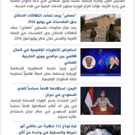
المدنيين العزل وكارثة إنسانية، مشيدا بالدور الجهادي الذي أدته الكوادر الصحية
في إدارة الأزمة، مؤكدا التزام الوزارة بتطوير الخدمات الطبية في هذه المدينة.
"معطى" يرصد تصاعد انتهاكات الاحتلال
بحق المقدسات في يوليو 2026
رصد مركز معلومات فلسطين "معطى"، حصاد
انتهاكات الاحتلال بحق المقدسات في الضفة
الغربية والقدس خلال شهر يوليو/تموز 2026.
استعراض التطورات الإقليمية في اتصال
هاتفي بين عراقجي ووزير الخارجية
العماني
أجرى وزيرا خارجية الجمهورية الإسلامية
الإيرانية وسلطنة عمان اتصالاً هاتفياً استعرضا
خلاله التطورات الإقليمية.
اليمن: استهدفنا هدفاً حساساً للعدو
السعودي في نجران
أعلن المتحدث باسم القوات المسلحة اليمنية،
في بيان له، أنهم استهدفوا هدفاً حساساً
للعدو السعودي في مطار نجران باستخدام
طائرة مسيّرة.
غزة تودّع 112 شهيدًا من عائلتي أبو
شريعة والحساينة في واحدة من أكبر