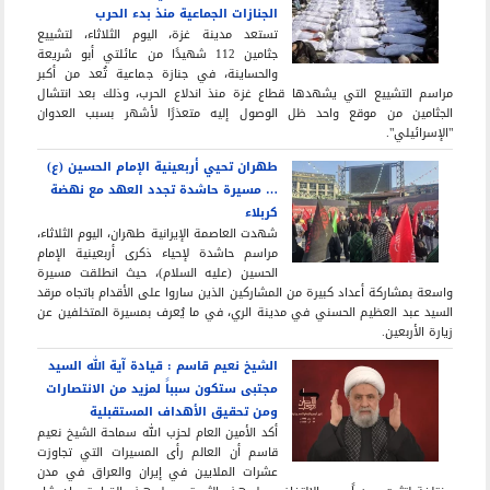
الجنازات الجماعية منذ بدء الحرب
تستعد مدينة غزة، اليوم الثلاثاء، لتشييع
جثامين 112 شهيدًا من عائلتي أبو شريعة
والحساينة، في جنازة جماعية تُعد من أكبر
مراسم التشييع التي يشهدها قطاع غزة منذ اندلاع الحرب، وذلك بعد انتشال
الجثامين من موقع واحد ظل الوصول إليه متعذرًا لأشهر بسبب العدوان
"الإسرائيلي".
طهران تحيي أربعينية الإمام الحسين (ع)
… مسيرة حاشدة تجدد العهد مع نهضة
كربلاء
شهدت العاصمة الإيرانية طهران، اليوم الثلاثاء،
مراسم حاشدة لإحياء ذكرى أربعينية الإمام
الحسين (عليه السلام)، حيث انطلقت مسيرة
واسعة بمشاركة أعداد كبيرة من المشاركين الذين ساروا على الأقدام باتجاه مرقد
السيد عبد العظيم الحسني في مدينة الري، في ما يُعرف بمسيرة المتخلفين عن
زيارة الأربعين.
الشيخ نعيم قاسم : قيادة آية الله السيد
مجتبى ستكون سبباً لمزيد من الانتصارات
ومن تحقيق الأهداف المستقبلية
أكد الأمين العام لحزب الله سماحة الشيخ نعيم
قاسم أن العالم رأى المسيرات التي تجاوزت
عشرات الملايين في إيران والعراق في مدن