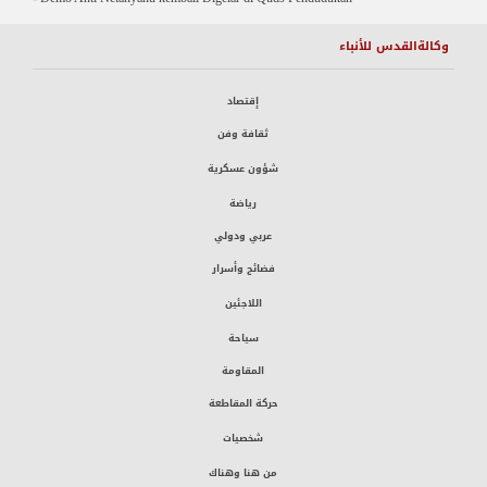
وكالةالقدس للأنباء
إقتصاد
ثقافة وفن
شؤون عسكرية
رياضة
عربي ودولي
فضائح وأسرار
اللاجئين
سياحة
المقاومة
حركة المقاطعة
شخصيات
من هنا وهناك