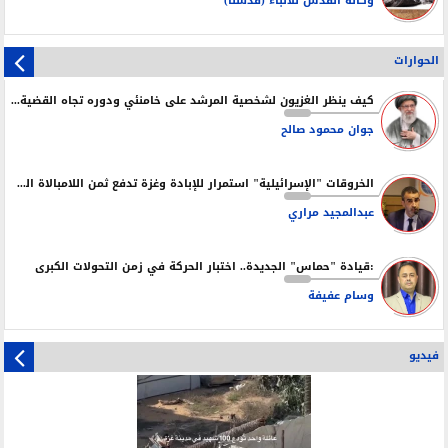
وكالة القدس للأنباء (قدسنا)
الحوارات
كيف ينظر الغزيون لشخصية المرشد على خامنئي ودوره تجاه القضية الفلسطينة ؟
جوان محمود صالح
الخروقات "الإسرائيلية" استمرار للإبادة وغزة تدفع ثمن اللامبالاة الدولية
عبدالمجيد مراري
:قيادة "حماس" الجديدة.. اختبار الحركة في زمن التحولات الكبرى
وسام عفيفة
فيديو