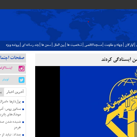
آوارگان
جهاد و مقاومت
مسجدالاقصي
شخصيت ها
بين الملل
سمن ها
چند رسانه اي
پرونده ويژه
صفحات اجتما
شمن ایستادگی کردند
اینستاگرام
توییتر
آخرین اخبار
پ
پول‌دارها “اسرائ
سناتور روس: آمری
موشک‌های پاتریو
شنیده شدن صدای
هرمز
بغداد: نباید از