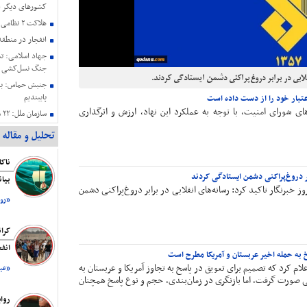
کشورهای دیگر ا
هلاکت ۲ نظامی صهیونیستی در جنوب لبنان
انفجار در منطق
جنگ نسل‌کشی د
قلابی در برابر دروغ‌پراکنی دشمن ایستادگی کردند.
جنبش حماس: به 
پایبندیم
عتبار خود را از دست داده است
‌های شورای امنیت، با توجه به عملکرد این نهاد، ارزش و اثرگذاری
سا
دارند
تحلیل و مقاله
حمایت هیئت رئی
عزتمندانه مقام 
بیانیه کمیته حم
بر دروغ‌پراکنی دشمن ایستادگی کردند
بیا
فلسطین ریاست ج
وز خبرنگار تاکید کرد: رسانه‌های انقلابی در برابر دروغ‌پراکنی دشمن
شهادت هنیه
«روز
رسانه صهیونیستی
اقتصاد است
کرا
انف
خ به حمله اخیر عربستان و آمریکا مطرح است
لام کرد که تصمیم برای تعویق در پاسخ به تجاوز آمریکا و عربستان به
«عبد
 صورت گرفت، اما بازنگری در زمان‌بندی، حجم و نوع پاسخ همچنان
روا