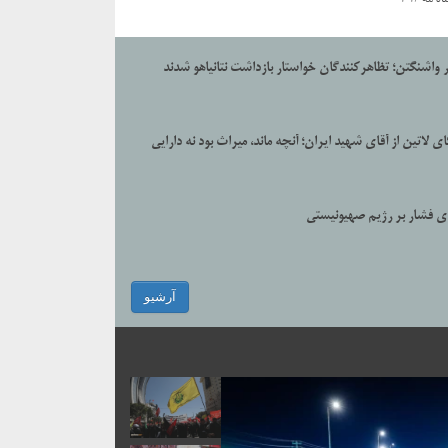
 واشنگتن؛ تظاهرکنندگان خواستار بازداشت نتانیاهو شدند
ی لاتین از آقای شهید ایران؛ آنچه ماند، میراث بود نه دارایی
رای فشار بر رژیم صهیونیستی
آرشیو