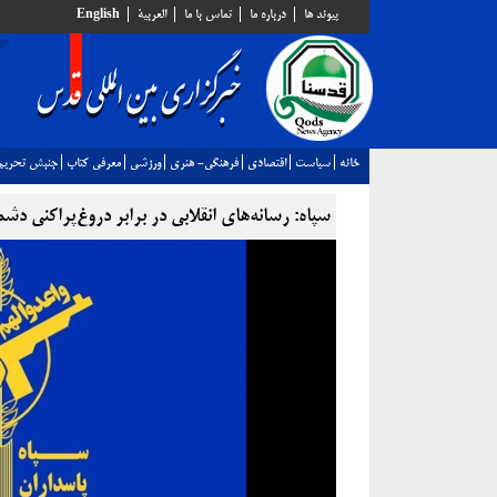
پيوند ها
درباره ما
تماس با ما
العربية
English
خانه
سياست
اقتصادي
فرهنگي- هنري
ورزشي
معرفي كتاب
جنبش تحريم
سپاه: رسانه‌های انقلابی در برابر دروغ‌پراکنی د