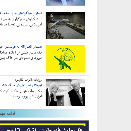
تصاویر هواگردهای منهدم‌شده آ
به گزارش خبرگزاری قدس ( ق
آمریکایی صهیونی توسط ساما
هشدار انصارالله به عربستان؛ ه
یک منبع یمنی از اعلام معادل
نیروهای سعودی در خاک یمن،
روزنامه تلگراف انگلیس:
آمریکا و اسرائیل در جنگ شکست 
یک رسانه غربی تاکید کرد ک
ایران به پیروزی رسید.
ادامه مهم