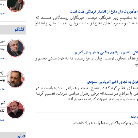
و دس
 مأموریت‌شان دفاع از اقتدار فرهنگی ملت است
سردا
ه مناسبت روز خبرنگار، نوشت: خبرنگاران رزمندگانی هستند که
قیقت و مأموریت‌شان دفاع از امنیت روانی، هویت ملی و اقتدار
گفتگو
مقاو
تکی باشیم و برادری واقعی را در پیش گیریم
 فضای مجازی نوشت: زمان آن فرا رسیده که به خود متکی باشیم و
«حسن
م.
پاسخ
راق به تجاوز اخیر آمریکایی سعودی
نیه ای اعلام کرد که در پاسخ مثبت و همراهی با درخواست برادر
«احم
هی با مواضع شرافتمندانه برخی رهبران سیاسی شریف، تصمیم گرفته
وز بیست و سوم صفر صورت گیرد، به تعویق افتد.
آمر
تلا
 مکه:
«مح
تان و ترکیه واکنش صنعا را به همراه داشت.
فیلم