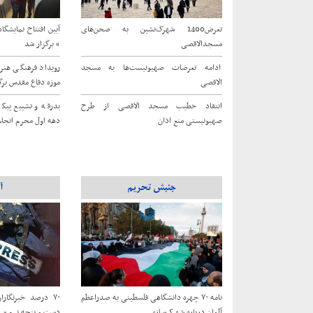
تعرض1400 شهرک‌نشین به صحن‌های
آیین افتتاح نمایشگ
مسجدالاقصی
» برگزار شد
ادامه تعرضات صهیونیست‌ها به مسجد
رویداد فرهنگی هنر
الاقصی
موزه دفاع مقدس برگ
انتقاد خطیب مسجد الاقصی از طرح
بدرقه و تشییع پیک
صهیونیستی منع اذان
دهه اول محرم انجام
جنبش تحریم
آ
نامه ۷۰ چهره دانشگاهی فلسطینی به صدراعظم
۷۰ درصد خبرنگار
آلمان درباره شهرک‌سازی
دست‌ و پنجه نرم می