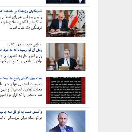
خبرنگاران رزمندگانی هستند که
رئیس مجلس شورای اسلامی ب
سنگرشان آگاهی، سلاح‌شان ح
فرهنگی یک ملت است.
عراقچی خطاب به همسایگان:
زمان آن فرا رسیده که به خود م
وزیر امور خارجه کشورمان در
برادری واقعی را در پیش گیری
به تعویق افتادن پاسخ مقاومت ع
مقاومت اسلامی عراق در بیا
مجاهد(هادی العامری) و همرا
شد پاسخی را که قرار بود امر
واکنش صنعا به توافق سه جانبه
توافق مکه میان عربستان، پاکس