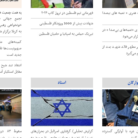
اه هنری « نغمه های بیصدا
قهرمانی تیم فلسطین در نروژ کاپ ۲۰۲۶
به همت جمعیت دف
تجمع جهانی «
شهادت بیش از 1000 ورزشکار فلسطینی
خونخواهی رهبر
ی «نغمه‌های بی‌صدا» در
به کربلا برگزار 
تبریک حماس به اسپانیا و حامیان فلسطین
زار می‌شود
کمیته‌های م
ر مطهر قائد شهید بعد از
صهیونیست‌ها تل
 می‌گیرد
جدید است
انتقاد تند شیخ
مقابل استکبار آ
وارگان
اسناد
ان غزه با آوارگی گسترده
گزارش تحلیلی/ گرفتاری اسرائیل در بحران‌های
سقوط 
‌کنند
عمیق؛ از تضعیف حمایت خارجی تا صعود به
صهیونیستی در ماه 