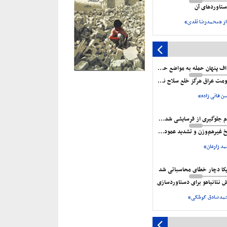
تاورد‌های آن
ر «محمدرضا نقدی»
اهداف پنهان حمله به مواضع حشدشعبی
مت‌ عراق هرگز خلع‌ سلاح نمی‌شود
 هانی زاده»
لزوم جلوگیری از فرسایشی شدن جنگ
 غیرهم‌وزن و تشدید عمودی و افقی
د زارعان»
یکا دچار خطای محاسباتی شد
ش نتانیاهو برای دستاوردسازی
مدصادق کوشکی»