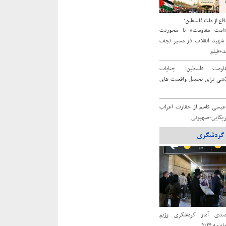
اع از ملت فلسطین؛
امت مقاومت» با محوریت
 شهید انقلاب در مسیر نجف
شد+فیلم
قاومت فلسطین: جنایات
اشی برای تحمیل واقعیت‌ های
 عیسی قاسم از حقارت اعراب
مریکایی-صهیونی
گردشگری
۸۳ درصدی آمار گردشگری رژیم
مه ۲۰۲۶