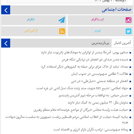
دوشنبه ۲۰ بهمن ۱۴۰۴
صفحات اجتماعی
اینستاگرام
تلگرام
توییتر
آر اس اس
آخرین اخبار
پربازدیدترین
سناتور روس: آمریکا بیشتر از اوکراین به موشک‌های پاتریوت نیاز دارد
شنیده شدن صدای دو انفجار در نزدیکی تنگه هرمز
بغداد: نباید از خاک عراق برای حمله به کشورهای دیگر استفاده کرد
هلاکت ۲ نظامی صهیونیستی در جنوب لبنان
انفجار در منطقه صنعتی «جبل‌علی» در دبی
جهاد اسلامی: تشییع 112 شهید، سند زنده جنگ نسل‌کشی در غزه است
جنبش حماس: به توافقات مرحله دوم آتش‌بس پایبندیم
سازمان ملل: ۲۲ میلیون یمنی به کمک نیاز دارند
حمایت هیئت رئیسه مجلس خبرگان از مواضع عزتمندانه مقام معظم رهبری
بیانیه کمیته حمایت از انقلاب اسلامی مردم فلسطین ریاست جمهوری به مناسبت سالروز شهادت
هنیه
رسانه صهیونیستی: ترامپ نگران بازار انرژی و اقتصاد است