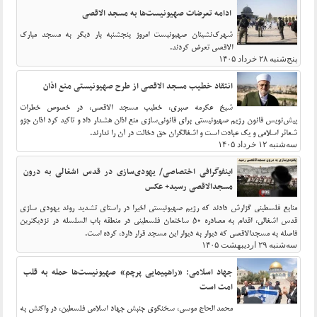
ادامه تعرضات صهیونیست‌ها به مسجد الاقصی
شهرک‌نشینان صهیونیست امروز پنجشنبه بار دیگر به مسجد مبارک
الاقصی تعرض کردند.
پنج‌شنبه ۲۸ خرداد ۱۴۰۵
انتقاد خطیب مسجد الاقصی از طرح صهیونیستی منع اذان
شیخ عکرمه صبری، خطیب مسجد الاقصی، در خصوص خطرات
پیش‌نویس قانون رژیم صهیونیستی برای قانونی‌سازی منع اذان هشدار داد و تاکید کرد اذان جزو
شعائر اسلامی و یک عبادت است و اشغالگران حق دخالت در آن را ندارند.
سه‌شنبه ۱۲ خرداد ۱۴۰۵
اینفوگرافی اختصاصی/ یهودی‌سازی در قدس اشغالی به درون
مسجدالاقصی رسید+ عکس
منابع فلسطینی گزارش دادند که رژیم صهیونیستی اخیرا در راستای تشدید روند یهودی سازی
قدس اشغالی، اقدام به مصادره 50 ساختمان فلسطینی در منطقه باب السلسله در نزدیکترین
فاصله به مسجدالاقصی که دیوار به دیوار این مسجد قرار دارد، کرده است.
سه‌شنبه ۲۹ اردیبهشت ۱۴۰۵
جهاد اسلامی: «راهپیمایی پرچم» صهیونیست‌ها حمله به قلب
امت است
محمد الحاج موسی، سخنگوی جنبش جهاد اسلامی فلسطین، در واکنش به