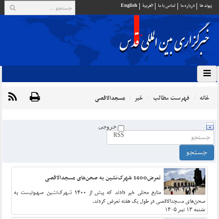
پيوند ها
درباره ما
تماس با ما
العربية
English
خانه
فهرست مطالب
خبر
مسجدالاقصی
خروجی
RSS
تعرض1400 شهرک‌نشین به صحن‌های مسجدالاقصی
منابع محلی خبر دادند که بیش از 1400 شهرک‌نشین صهیونیست به
صحن‌های مسجدالاقصی در طول یک هفته تعرض کردند.
شنبه ۱۳ تیر ۱۴۰۵