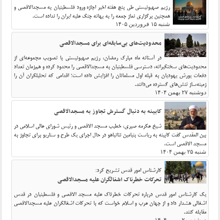
رژیم صهیونیستی طی پنج هفته اخیر اجازه ورود فلسطینیان به مسجدالاقصی و
همچنین برگزاری نماز جمعه را به بهانه جنگ علیه ایران را نداده است.
شنبه ۱۵ فروردین ۱۴۰۵
محدودیت‌های بی‌سابقه‌ای برای مسجدالاقصی
در آستانه ماه مبارک رمضان، رژیم صهیونیستی با تصویب مجموعه‌ای از
محدودیت‌های سختگیرانه، دسترسی فلسطینیان به مسجدالاقصی را محدود کرده و هم‌زمان تعداد
دفعات یورش یهودیان به قبله اول مسلمانان را افزایش داده است؛ اقدامی که تحلیلگران آن را
زمینه‌ساز تنش‌های گسترده می‌دانند.
دوشنبه ۲۷ بهمن ۱۴۰۴
کابینه به دنبال گسترش تجاوز به مسجدالاقصی
شیخ عکرمه صبری، خطیب مسجد الاقصی و رئیس شورای عالی اسلامی در
بین المقدس گفت کابینه به ریاست بنیامین نتانیاهو در حال اجرای یک طرح و سناریو برای تجاوز به
مسجد الاقصی است.
شنبه ۲۵ بهمن ۱۴۰۴
کارشناس امور قدس تشریح کرد:
تحرکات خطرناک اشغالگران علیه مسجدالاقصی
یک کارشناس امور قدس درباره تحرکات خطرناک علیه مسجد الاقصی و فلسطینیان در قدس
اشغالی هشدار داد و از جهان عرب و اسلام خواست که با تحرکات اشغالگران علیه مسجدالاقصی
مقابله کنند.