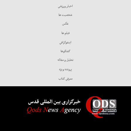
اخبار ورزشي
شخصيت ها
عكس
فيلم ها
اينفوگرافي
گفتگوها
تحليل و مقاله
پرونده ويژه
معرفي كتاب
خبرگزاری بین المللی قدس