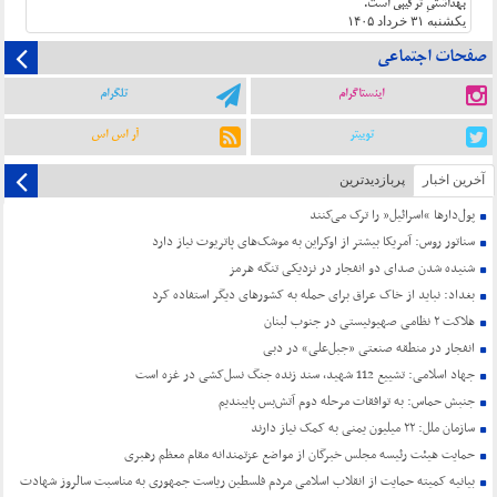
بهداشتیِ ترکیبی است.
یکشنبه ۳۱ خرداد ۱۴۰۵
صفحات اجتماعی
اینستاگرام
تلگرام
توییتر
آر اس اس
آخرین اخبار
پربازدیدترین
پول‌دارها “اسرائیل” را ترک می‌کنند
سناتور روس: آمریکا بیشتر از اوکراین به موشک‌های پاتریوت نیاز دارد
شنیده شدن صدای دو انفجار در نزدیکی تنگه هرمز
بغداد: نباید از خاک عراق برای حمله به کشورهای دیگر استفاده کرد
هلاکت ۲ نظامی صهیونیستی در جنوب لبنان
انفجار در منطقه صنعتی «جبل‌علی» در دبی
جهاد اسلامی: تشییع 112 شهید، سند زنده جنگ نسل‌کشی در غزه است
جنبش حماس: به توافقات مرحله دوم آتش‌بس پایبندیم
سازمان ملل: ۲۲ میلیون یمنی به کمک نیاز دارند
حمایت هیئت رئیسه مجلس خبرگان از مواضع عزتمندانه مقام معظم رهبری
بیانیه کمیته حمایت از انقلاب اسلامی مردم فلسطین ریاست جمهوری به مناسبت سالروز شهادت