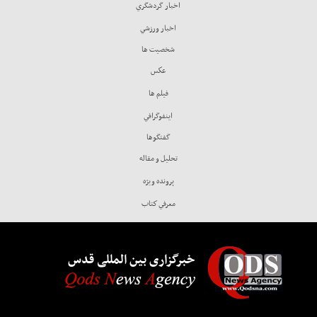
اخبار گردشگري
اخبار ورزشي
شخصيت ها
عكس
فيلم ها
اينفوگرافي
گفتگوها
تحليل و مقاله
پرونده ويژه
معرفي كتاب
خبرگزاری بین المللی قدس