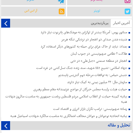
توییتر
آر اس اس
آخرین اخبار
پربازدیدترین
سناتور روس: آمریکا بیشتر از اوکراین به موشک‌های پاتریوت نیاز دارد
شنیده شدن صدای دو انفجار در نزدیکی تنگه هرمز
بغداد: نباید از خاک عراق برای حمله به کشورهای دیگر استفاده کرد
هلاکت ۲ نظامی صهیونیستی در جنوب لبنان
انفجار در منطقه صنعتی «جبل‌علی» در دبی
جهاد اسلامی: تشییع 112 شهید، سند زنده جنگ نسل‌کشی در غزه است
جنبش حماس: به توافقات مرحله دوم آتش‌بس پایبندیم
سازمان ملل: ۲۲ میلیون یمنی به کمک نیاز دارند
حمایت هیئت رئیسه مجلس خبرگان از مواضع عزتمندانه مقام معظم رهبری
بیانیه کمیته حمایت از انقلاب اسلامی مردم فلسطین ریاست جمهوری به مناسبت سالروز شهادت
هنیه
رسانه صهیونیستی: ترامپ نگران بازار انرژی و اقتصاد است
بیانیه اتحادیه نوجوانان و جوانان مخالف اشغالگری به مناسبت سالگرد شهادت اسماعیل هنیه
تحلیل و مقاله