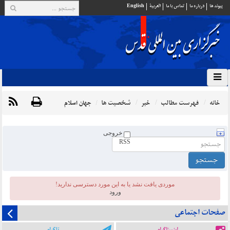
پيوند ها
درباره ما
تماس با ما
العربية
English
خانه
فهرست مطالب
خبر
شخصیت ها
جهان اسلام
خروجی
RSS
موردی يافت نشد یا به این مورد دسترسی ندارید!
ورود
صفحات اجتماعی
اینستاگرام
تلگرام