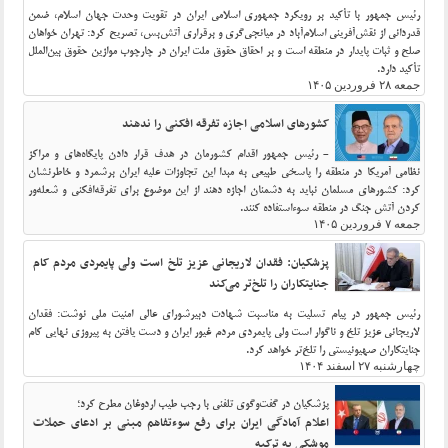
رئیس جمهور با تأکید بر رویکرد جمهوری اسلامی ایران در تقویت وحدت جهان اسلام، ضمن
قدردانی از نقش‌آفرینی اسلام‌آباد در میانجی‌گری و برقراری آتش‌بس، تصریح کرد: تهران خواهان
صلح و ثبات پایدار در منطقه است و بر احقاق حقوق ملت ایران در چارچوب موازین حقوق بین‌الملل
تأکید دارد.
جمعه ۲۸ فروردین ۱۴۰۵
کشورهای اسلامی اجازه تفرقه افکنی را ندهند
- رئیس جمهور اقدام کشورمان در هدف قرار دادن پایگاه‌های و مراکز
نظامی آمریکا در منطقه را پاسخی طبیعی به مبدا این تجاوزات علیه ایران برشمرد و خاطرنشان
کرد: کشورهای مسلمان نباید به دشمنان اجازه دهند از این موضوع برای تفرقه‌افکنی و شعله‌ور
کردن آتش جنگ در منطقه سوءاستفاده کنند.
جمعه ۷ فروردین ۱۴۰۵
پزشکیان: فقدان لاریجانی عزیز تلخ است ولی پایمردی مردم کام
جنایتکاران را تلخ‌تر می‌کند
رئیس جمهور در پیام تسلیت به مناسبت شهادت دبیرشورای عالی امنیت ملی نوشت: فقدان
لاریجانی عزیز تلخ و ناگوار است ولی پایمردی مردم غیور ایران و دست یافتن به پیروزی نهایی کام
جنایتکاران صهیونیستی را تلخ‌تر خواهد کرد.
چهارشنبه ۲۷ اسفند ۱۴۰۴
پزشکیان در گفت‌وگوی تلفنی با رجب طیب اردوغان مطرح کرد؛
اعلام آمادگی ایران برای رفع سوءتفاهم مبنی بر ادعای حملات
موشکی به ترکیه