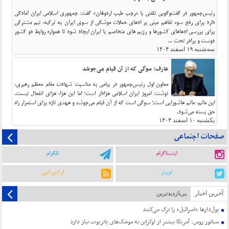
رئیس‌جمهور در گفت‌وگویی تلفنی با «رجب طیب اردوغان» گفت: جمهوری اسلامی ایران آمادگی
دارد برای رفع سوء تفاهم مبنی بر ادعای حملات موشکی از سوی ایران به ترکیه، تیم مشترکی
برای بررسی ادعاهای کشورها و رژیم های متخاصم با ایران ایجاد شود تا همواره روابط دو کشور
دوست و برادر تحت ...
سه‌شنبه ۱۹ اسفند ۱۴۰۴
عارف: سوگی که از آن قیام می‌جوشد
معاون اول رئیس‌جمهور در پیامی به مناسبت شهادت مقام معظم رهبری،
نوشت: امروز ایران اسلامی عزادار است؛ اما این عزا، عزای انفعال نیست.
این ماتم، ماتم عاشورایی است؛ سوگی است که از آن قیام می‌جوشد و عهدی تازه برای استمرار راه
حق بسته می‌شود.
یکشنبه ۱۰ اسفند ۱۴۰۴
صفحات اجتماعی
اینستاگرام
تلگرام
توییتر
آر اس اس
آخرین اخبار
پربازدیدترین
پول‌دارها “اسرائیل” را ترک می‌کنند
سناتور روس: آمریکا بیشتر از اوکراین به موشک‌های پاتریوت نیاز دارد