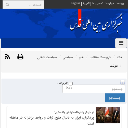
پيوند ها
درباره ما
تماس با ما
العربية
English
خانه
فهرست مطالب
خبر
سیاسی
سیاست داخلی
دولت
خروجی
RSS
در دیدار با فرمانده ارتش پاکستان؛
پزشکیان: ایران به دنبال صلح، ثبات و روابط برادرانه در منطقه
است