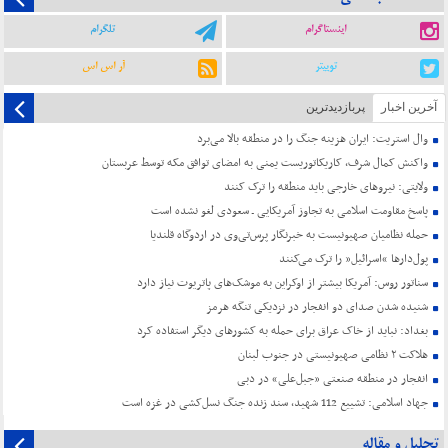
اینستاگرام
تلگرام
توییتر
آر اس اس
آخرین اخبار
پربازدیدترین
وال استریت: ایران هزینه جنگ را در منطقه بالا می‌برد
واکنش کمال شرف، کاریکاتوریست یمنی به امضای توافق مکه توسط عربستان
ولایتی: نیروهای خارجی باید منطقه را ترک کنند
پاسخ مقاومت اسلامی به تجاوز آمریکایی ـ سعودی لغو نشده است
حمله نظامیان صهیونیست به خبرنگار پرس‌تی‌وی در اردوگاه قلندیا
پول‌دارها “اسرائیل” را ترک می‌کنند
سناتور روس: آمریکا بیشتر از اوکراین به موشک‌های پاتریوت نیاز دارد
شنیده شدن صدای دو انفجار در نزدیکی تنگه هرمز
بغداد: نباید از خاک عراق برای حمله به کشورهای دیگر استفاده کرد
هلاکت ۲ نظامی صهیونیستی در جنوب لبنان
انفجار در منطقه صنعتی «جبل‌علی» در دبی
جهاد اسلامی: تشییع 112 شهید، سند زنده جنگ نسل‌کشی در غزه است
تحلیل و مقاله