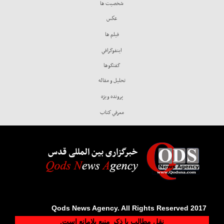
شخصيت ها
عكس
فيلم ها
اينفوگرافي
گفتگوها
تحليل و مقاله
پرونده ويژه
معرفي كتاب
خبرگزاری بین المللی قدس
2017 Qods News Agency. All Rights Reserved
نقل مطالب با ذکر منبع بلامانع است.