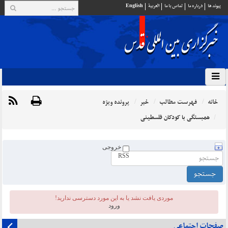
پيوند ها
درباره ما
تماس با ما
العربية
English
خانه
فهرست مطالب
خبر
پرونده ویژه
همبستگی با کودکان فلسطینی
خروجی
RSS
موردی يافت نشد یا به این مورد دسترسی ندارید!
ورود
صفحات اجتماعی