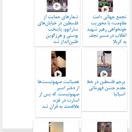
تجمع جهانی «امت
شعارهای حمایت از
مقاومت» با محوریت
فلسطین در خیابان‌های
خونخواهی رهبر شهید
سارایوو، پایتخت
انقلاب در مسیر نجف
بوسنی و هرزگوین
به کربلا
طنین‌انداز شد
پرچم فلسطین در خط
عصبانیت صهیونیست‌ها
مقدم جشن قهرمانی
از دختر اسیر
اسپانیا
صهیونیست، که پس از
اسارت در غزه،
علاقه‌مند به قرآن شد