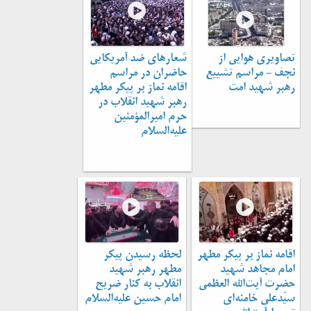
تصاویری هوایی از
شعارهای ضد آمریکایی
نجف - مراسم تشییع
حاضران در مراسم
رهبر شهید امت
اقامه نماز بر پیکر مطهر
رهبر شهید انقلاب در
حرم امیرالمؤمنین
علیه‌السلام
اقامه نماز بر پیکر مطهر
لحظه رسیدن پیکر
امام مجاهد شهید
مطهر رهبر شهید
حضرت آیت‌الله العظمی
انقلاب به کنار ضریح
سیّدعلی خامنه‌ای
امام حسین علیه‌السلام