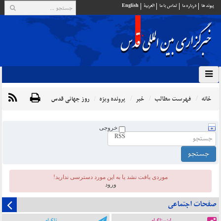
پيوند ها
درباره ما
تماس با ما
العربية
English
خانه
فهرست مطالب
خبر
پرونده ویژه
روز جهانی قدس
خروجی
RSS
موردی يافت نشد یا به این مورد دسترسی ندارید!
ورود
صفحات اجتماعی
اینستاگرام
تلگرام