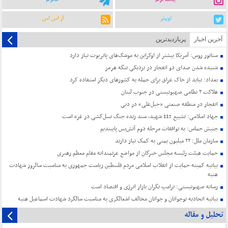
توییتر
آر اس اس
آخرین اخبار
پربازدیدترین
سناتور روس: آمریکا بیشتر از اوکراین به موشک‌های پاتریوت نیاز دارد
شنیده شدن صدای دو انفجار در نزدیکی تنگه هرمز
بغداد: نباید از خاک عراق برای حمله به کشورهای دیگر استفاده کرد
هلاکت ۲ نظامی صهیونیستی در جنوب لبنان
انفجار در منطقه صنعتی «جبل‌علی» در دبی
جهاد اسلامی: تشییع 112 شهید، سند زنده جنگ نسل‌کشی در غزه است
جنبش حماس: به توافقات مرحله دوم آتش‌بس پایبندیم
سازمان ملل: ۲۲ میلیون یمنی به کمک نیاز دارند
حمایت هیئت رئیسه مجلس خبرگان از مواضع عزتمندانه مقام معظم رهبری
بیانیه کمیته حمایت از انقلاب اسلامی مردم فلسطین ریاست جمهوری به مناسبت سالروز شهادت
هنیه
رسانه صهیونیستی: ترامپ نگران بازار انرژی و اقتصاد است
بیانیه اتحادیه نوجوانان و جوانان مخالف اشغالگری به مناسبت سالگرد شهادت اسماعیل هنیه
تحلیل و مقاله