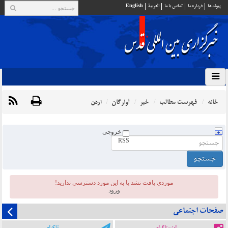
پيوند ها
درباره ما
تماس با ما
العربية
English
خانه
فهرست مطالب
خبر
آوارگان
اردن
خروجی
RSS
موردی يافت نشد یا به این مورد دسترسی ندارید!
ورود
صفحات اجتماعی
اینستاگرام
تلگرام