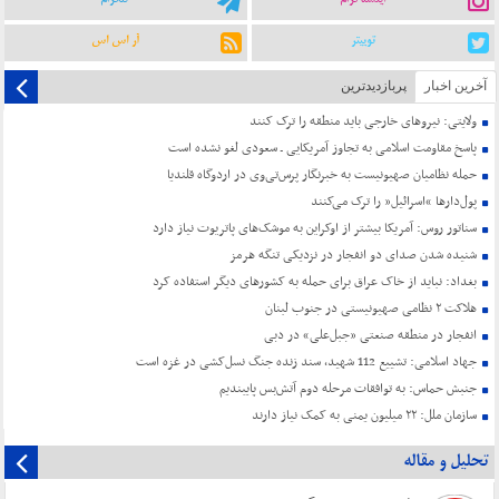
توییتر
آر اس اس
آخرین اخبار
پربازدیدترین
ولایتی: نیروهای خارجی باید منطقه را ترک کنند
پاسخ مقاومت اسلامی به تجاوز آمریکایی ـ سعودی لغو نشده است
حمله نظامیان صهیونیست به خبرنگار پرس‌تی‌وی در اردوگاه قلندیا
پول‌دارها “اسرائیل” را ترک می‌کنند
سناتور روس: آمریکا بیشتر از اوکراین به موشک‌های پاتریوت نیاز دارد
شنیده شدن صدای دو انفجار در نزدیکی تنگه هرمز
بغداد: نباید از خاک عراق برای حمله به کشورهای دیگر استفاده کرد
هلاکت ۲ نظامی صهیونیستی در جنوب لبنان
انفجار در منطقه صنعتی «جبل‌علی» در دبی
جهاد اسلامی: تشییع 112 شهید، سند زنده جنگ نسل‌کشی در غزه است
جنبش حماس: به توافقات مرحله دوم آتش‌بس پایبندیم
سازمان ملل: ۲۲ میلیون یمنی به کمک نیاز دارند
تحلیل و مقاله