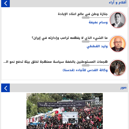
أقلام و آراء
جنازة وطن في عالمٍ اعتاد الإبادة
وسام عفيفة
ما الشيء الذي لا يفهمه ترامب وإدارته في إيران؟
وليد القططي
هجمات المستوطنين بالضفة سياسة ممنهجة لخلق بيئة تدفع نحو التهجير
وكالة القدس للأنباءء (قدسنا)
صور