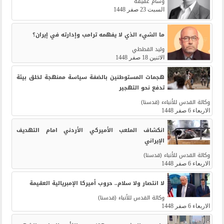
وسام عفيفة
السبت 23 صفر 1448
ما الشيء الذي لا يفهمه ترامب وإدارته في إيران؟
وليد القططي
الاثنين 18 صفر 1448
هجمات المستوطنين بالضفة سياسة ممنهجة لخلق بيئة
تدفع نحو التهجير
وكالة القدس للأنباءء (قدسنا)
الاربعاء 6 صفر 1448
انكشاف الملعب الأميركي الأردني امام التهديف
الإيراني
وكالة القدس للأنباء (قدسنا)
الاربعاء 6 صفر 1448
لا انتصار ولا سلام.. حروب أميركا الإمبريالية العقيمة
وكالة القدس للأنباء (قدسنا)
الاربعاء 6 صفر 1448