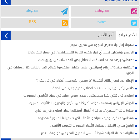
الصفحات الاجتماعية
telegram
instagram
RSS
twiter
الأکثر قراءة
آخر الأخبار
سفينة إماراتية تتعرض لهجوم في مضيق هرمز
الرئيس بزشكيان: ندعم أي قرار يتخذه القادة الفلسطينيون في مسار المفاوضات
"معطى" يرصد تصاعد انتهاكات الاحتلال بحق المقدسات في يوليو 2026
"مخالفة خطيرة".. إعلام إسرائيلي: جنود احتياط استخدموا شرائح اتصال لبنانية خلال عمليات في
الجنوب
الإعلان عن قرب إطلاق أنشودة "يا سيدي الشهيد... أذكرك في كل مكان"
كاتس يأمر الجيش بالاستعداد لاحتلال مخيم جديد في الضفة
استهداف ناقلتي نفط سعوديتين ، يحيى سريع: سنرد في عمق الأراضي السعودية
الجيش الإيراني يستهدف قواعد أمريكا في الأردن والبحرين بالطائرات المسيرة
مجزرة عائلة "المصري".. صرخة 4 أطفال أسكتتها نيران استهداف إسرائيلي
ممداني: مذكرة توقيف نتنياهو قائمة.. لكن صلاحياتنا القانونية محدودة
الشيخ صبري: الاحتلال يستغل الأعياد اليهودية لتهويد الأقصى
قاليباف: طاعة القيادة شرط أساسي لتحقيق النصر في مواجهة العدو