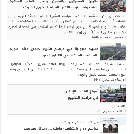
ملايين المشيعين يهتفون بالثأر للإمام الشهيد
ويشيّعونه لمثواه الأخير بالمرقد الرضوي الشريف
تواصلت في مدينة مشهد المقدسة مراسم التشييع المهيبة لقائد الثورة الإمام
الشهيد آية الله العظمى السيد علي خامنئي وأفراد عائلته، وسط مشاركة مليونية
غصّت بها الشوارع المؤدية إلى حرم الإمام الرضا (عليه السلام)، في المحطة الأخيرة
من وداع شعبي امتد أيامًا في إيران والعراق.
الخميس 23 محرم 1448
حشود مليونية في مراسم تشييع جثمان قائد الثورة
الإسلامية الشهيد في العراق + صور
شهدت مدينة النجف الأشرف، اليوم الاربعاء توافد ملايين المعزّين العراقيين
للمشاركة في مراسم وداع وتشييع جثمان الإمام الشهيد السيد علي الخامنئي وسط
أجواء مهيبة اتسمت بالحزن والوفاء.
الاربعاء 22 محرم 1448
أمواجُ الشعب الإيرانيّ
في مراسم التشييع
خالد حجازي
الثلثاء 21 محرم 1448
بقلم الكاتب الفلسطيني سهيل كيوان
مراسم وداع (الشهيد) خامنئي... رسائل سياسية