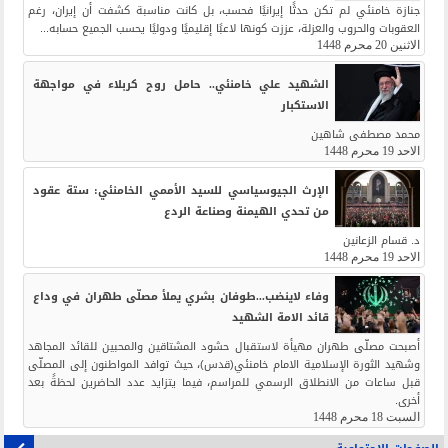
جنازة خامنئي لم تكن حدثًا إيرانيًا فحسب، بل كانت مناسبة كشفت أن إيران، رغم
العقوبات والحروب والعزلة، عززت كونها لاعبًا إقليميًا ودوليًا يحسب الجميع حسابه...
الاثنين 20 محرم 1448
الشهيد علي خامنئي.. حامل روح كربلاء في مواجهة
الاستكبار
محمد مصطفى شاهين
الاحد 19 محرم 1448
الإرث الجيوسياسي للسيد الأممي الخامنئي: ستة عقود
من تحدي الهيمنة وصناعة الردع
د. قسام الزعانين
الاحد 19 محرم 1448
وفاء لاينضب...طوفان بشري يملأ مصلّى طهران في وداع
قائد الامة الشهيد
أصبحت مصلّى طهران مهيأة لاستقبال حشود المشتاقين والمحبين للقائد المجاهد
وشهيد الثورة الإسلامية الامام خامنئي(قدس)، حيث توافد المواطنون إلى المصلّى
قبل ساعات من الانطلاق الرسمي للمراسم، فيما يتزايد عدد الحاضرين لحظةً بعد
أخرى.
السبت 18 محرم 1448