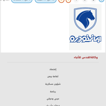
وكالةالقدس للأنباء
إقتصاد
ثقافة وفن
شؤون عسكرية
رياضة
عربي ودولي
فضائح وأسرار