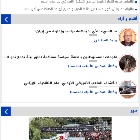
قاليباف: طاعة القيادة شرط أساسي لتحقيق النصر في مواجهة العدو
قاليباف: علينا أن نكون مستعدين دائما للحرب وتقديم أرواحنا للحفاظ على أمن بلادنا
أقلام و آراء
ما الشيء الذي لا يفهمه ترامب وإدارته في إيران؟
وليد القططي
هجمات المستوطنين بالضفة سياسة ممنهجة لخلق بيئة تدفع نحو التهجير
وكالة القدس للأنباءء (قدسنا)
انكشاف الملعب الأميركي الأردني امام التهديف الإيراني
وكالة القدس للأنباء (قدسنا)
صور