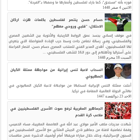
فوزه بأنه “مستحق”، كما بارك لفلسطين وأنصارها ما وصفها بـ”الفرحة”.
الاثنين 4 صفر 1448
حسام حسن ينتصر لفلسطين بكلمات هزت اركان
الاحتلال: "قلبي وروحي معهم"
في موقف إنساني يجسد عمق الروابط التاريخية والأخوية بين الشعبين المصري
والفلسطيني، وفي رسالة تضامن جاءت وسط حرب الإبادة المتواصلة التي يتعرض
لها الفلسطينيون، أهدى المدير الفني للمنتخب المصري حسام حسن، انتصار الفراعنة
على أستراليا وتأهلهم إلى دور الـ16 للشعب الفلسطيني، ...
السبت 18 محرم 1448
انسحاب لاعبة تنس إيرانية من مواجهة ممثلة الكيان
الصهيوني
أعلنت ممثلة التنس الإيرانية انسحابها من مواجهة لاعبة الكيان الصهيوني في
نهائي الجولة العالمية المقامة في تركيا.
الاحد 23 ذوالقعدة 1447
الجماهير المغربية ترفع صوت الأسرى الفلسطينيين في
ملاعب كرة القدم
شهدت مدرجات ملعب الأمير مولاي عبد الله في العاصمة المغربية، مساء الخميس،
وقفة تضامنية لافتة من جماهير نادي الجيش الملكي مع الأسرى الفلسطينيين في
السجون الإسرائيلية، وذلك خلال مباراة فريقها أمام أولمبيك الدشيرة ضمن منافسات