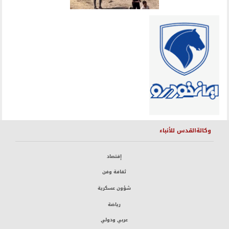
وكالةالقدس للأنباء
إقتصاد
ثقافة وفن
شؤون عسكرية
رياضة
عربي ودولي