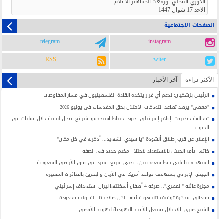
الدوري المحلي. ورفعت الجماهير الأعلام ...
الاحد 17 شوال 1447
الصفحات الاجتماعية
telegram
instagram
RSS
twiter
الأکثر قراءة
آخر الأخبار
الرئيس بزشكيان: ندعم أي قرار يتخذه القادة الفلسطينيون في مسار المفاوضات
"معطى" يرصد تصاعد انتهاكات الاحتلال بحق المقدسات في يوليو 2026
"مخالفة خطيرة".. إعلام إسرائيلي: جنود احتياط استخدموا شرائح اتصال لبنانية خلال عمليات في
الجنوب
الإعلان عن قرب إطلاق أنشودة "يا سيدي الشهيد... أذكرك في كل مكان"
كاتس يأمر الجيش بالاستعداد لاحتلال مخيم جديد في الضفة
استهداف ناقلتي نفط سعوديتين ، يحيى سريع: سنرد في عمق الأراضي السعودية
الجيش الإيراني يستهدف قواعد أمريكا في الأردن والبحرين بالطائرات المسيرة
مجزرة عائلة "المصري".. صرخة 4 أطفال أسكتتها نيران استهداف إسرائيلي
ممداني: مذكرة توقيف نتنياهو قائمة.. لكن صلاحياتنا القانونية محدودة
الشيخ صبري: الاحتلال يستغل الأعياد اليهودية لتهويد الأقصى