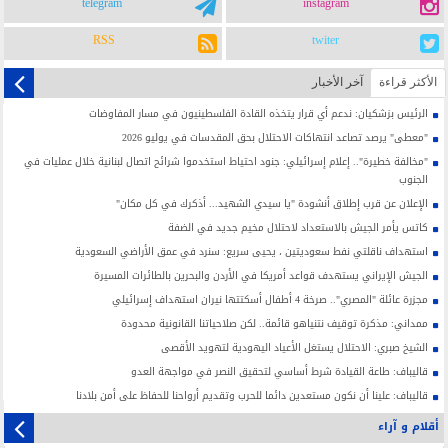
telegram
instagram
RSS
twiter
الأکثر قراءة
آخر الأخبار
الرئيس بزشكيان: ندعم أي قرار يتخذه القادة الفلسطينيون في مسار المفاوضات
"معطى" يرصد تصاعد انتهاكات الاحتلال بحق المقدسات في يوليو 2026
"مخالفة خطيرة".. إعلام إسرائيلي: جنود احتياط استخدموا شرائح اتصال لبنانية خلال عمليات في
الجنوب
الإعلان عن قرب إطلاق أنشودة "يا سيدي الشهيد... أذكرك في كل مكان"
كاتس يأمر الجيش بالاستعداد لاحتلال مخيم جديد في الضفة
استهداف ناقلتي نفط سعوديتين ، يحيى سريع: سنرد في عمق الأراضي السعودية
الجيش الإيراني يستهدف قواعد أمريكا في الأردن والبحرين بالطائرات المسيرة
مجزرة عائلة "المصري".. صرخة 4 أطفال أسكتتها نيران استهداف إسرائيلي
ممداني: مذكرة توقيف نتنياهو قائمة.. لكن صلاحياتنا القانونية محدودة
الشيخ صبري: الاحتلال يستغل الأعياد اليهودية لتهويد الأقصى
قاليباف: طاعة القيادة شرط أساسي لتحقيق النصر في مواجهة العدو
قاليباف: علينا أن نكون مستعدين دائما للحرب وتقديم أرواحنا للحفاظ على أمن بلادنا
أقلام و آراء