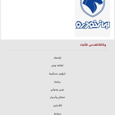
وكالةالقدس للأنباء
إقتصاد
ثقافة وفن
شؤون عسكرية
رياضة
عربي ودولي
فضائح وأسرار
اللاجئين
سياحة