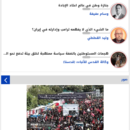
جنازة وطن في عالمٍ اعتاد الإبادة
وسام عفيفة
ما الشيء الذي لا يفهمه ترامب وإدارته في إيران؟
وليد القططي
هجمات المستوطنين بالضفة سياسة ممنهجة لخلق بيئة تدفع نحو التهجير
وكالة القدس للأنباءء (قدسنا)
صور