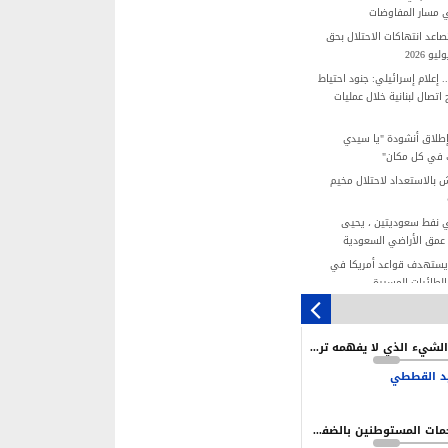
 مسار المفاوضات
عد انتهاكات الاحتلال بحق
 2026
 إعلام إسرائيلي: جنود احتياط
تصال لبنانية خلال عمليات
إطلاق أنشودة "يا سيدي
ك في كل مكان"
 بالاستعداد لاحتلال مخيم
 نفط سعوديتين ، يحيى
عمق الأراضي السعودية
 يستهدف قواعد أمريكا في
بالطائرات المسيرة
مجزرة عائلة "المصري".. صرخة 4 أطفال
استهداف إسرائيلي
ما الشيء الذي لا يفهمه ترامب وإدارته في إيران؟
وقيف نتنياهو قائمة.. لكن
نية محدودة
د القططي
تلال يستغل الأعياد اليهودية
هجمات المستوطنين بالضفة سياسة ممنهجة لخلق بيئة تدفع نحو التهجير
القيادة شرط أساسي لتحقيق