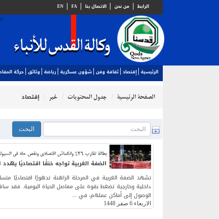
الرابط
من نحن
الاتصال بنا
FA
EN
الرئيسية
إقتصاد
ثقافة وفن
شؤون عسكرية
رياضة
وثائق
حركة المقا
الصفحة الرئيسية
جدول المحتويات
خبر
إقتصاد
بطالة تقارب 29% وانكماش اقتصادي ونقص حاد في السيولة
الضفة الغربية تواجه خنقًا اقتصاديًا يهدد
تشهد الضفة الغربية في المرحلة الراهنة تدهورًا اقتصاديًا متس
داخلية وخارجية تضغط بقوة على مفاصل الحياة اليومية. فقد ساهم
الوصول إلى أماكن عملهم، في ...
الاربعاء 6 صفر 1448