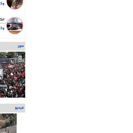
النصر في مواجه
قاليباف: علينا أ
وتقديم أرواحنا ل
وكا
صور
فيديو