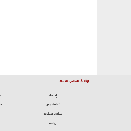
وكالةالقدس للأنباء
إقتصاد
ع
ثقافة وفن
فض
شؤون عسكرية
رياضة