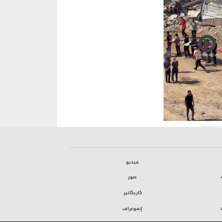
فيديو
صور
كاريكاتير
إنفوغراف