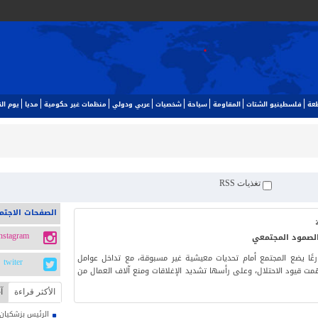
طعة
فلسطينيو الشتات
المقاومة
سياحة
شخصيات
عربي ودولي
منظمات غير حكومية
مديا
يوم ا‬
تغذيات RSS
الصفحات الاجتم
 الصمود المجتمعي
instagram
ارعًا يضع المجتمع أمام تحديات معيشية غير مسبوقة، مع تداخل عوامل
twiter
ت قيود الاحتلال، وعلى رأسها تشديد الإغلاقات ومنع آلاف العمال من
الأکثر قراءة
آ
الرئيس بزشكيان: 