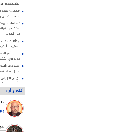
الفلسطينيون في
"معطى" يرصد تصا
المقدسات في يوليو
"مخالفة خطيرة"..
استخدموا شرائح ا
في الجنوب
الإعلان عن قرب 
الشهيد... أذكر
كاتس يأمر الجيش
جديد في الضفة
استهداف ناقلتي
سريع: سنرد في 
الجيش الإيراني
الأردن والبحرين 
أقلام و آراء
أسكتتها نيران 
ممداني: مذكرة ت
صلاحياتنا القانو
ولي
الشيخ صبري: الاح
لتهويد الأقصى
قاليباف: طاعة 