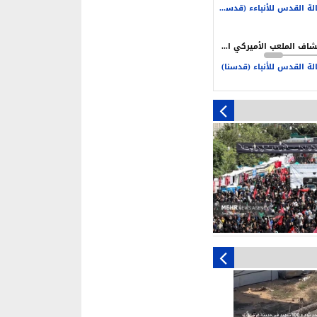
ة العدو
وكالة القدس للأنباءء (قدسنا)
ن نكون مستعدين دائما للحرب
لحفاظ على أمن بلادنا
انكشاف الملعب الأميركي الأردني امام التهديف الإيراني
لة القدس للأنباء (قدسنا)