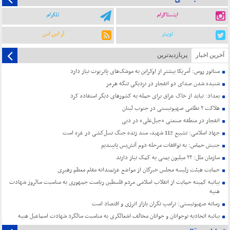
اینستاگرام
تلگرام
توییتر
آر اس اس
آخرین اخبار
پربازدیدترین
سناتور روس: آمریکا بیشتر از اوکراین به موشک‌های پاتریوت نیاز دارد
شنیده شدن صدای دو انفجار در نزدیکی تنگه هرمز
بغداد: نباید از خاک عراق برای حمله به کشورهای دیگر استفاده کرد
هلاکت ۲ نظامی صهیونیستی در جنوب لبنان
انفجار در منطقه صنعتی «جبل‌علی» در دبی
جهاد اسلامی: تشییع 112 شهید، سند زنده جنگ نسل‌کشی در غزه است
جنبش حماس: به توافقات مرحله دوم آتش‌بس پایبندیم
سازمان ملل: ۲۲ میلیون یمنی به کمک نیاز دارند
حمایت هیئت رئیسه مجلس خبرگان از مواضع عزتمندانه مقام معظم رهبری
بیانیه کمیته حمایت از انقلاب اسلامی مردم فلسطین ریاست جمهوری به مناسبت سالروز شهادت
هنیه
رسانه صهیونیستی: ترامپ نگران بازار انرژی و اقتصاد است
بیانیه اتحادیه نوجوانان و جوانان مخالف اشغالگری به مناسبت سالگرد شهادت اسماعیل هنیه