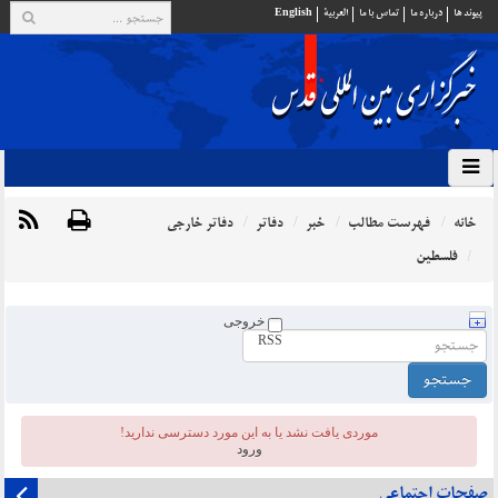
پيوند ها
درباره ما
تماس با ما
العربية
English
خانه
فهرست مطالب
خبر
دفاتر
دفاتر خارجی
فلسطین
خروجی
RSS
موردی يافت نشد یا به این مورد دسترسی ندارید!
ورود
صفحات اجتماعی