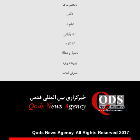
شخصيت ها
عكس
فيلم ها
اينفوگرافي
گفتگوها
تحليل و مقاله
پرونده ويژه
معرفي كتاب
خبرگزاری بین المللی قدس
2017 Qods News Agency. All Rights Reserved