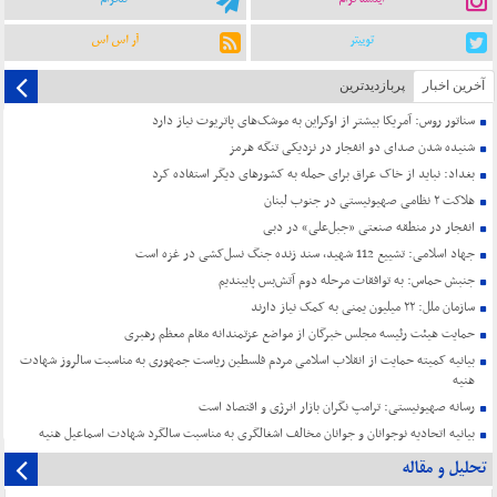
توییتر
آر اس اس
آخرین اخبار
پربازدیدترین
سناتور روس: آمریکا بیشتر از اوکراین به موشک‌های پاتریوت نیاز دارد
شنیده شدن صدای دو انفجار در نزدیکی تنگه هرمز
بغداد: نباید از خاک عراق برای حمله به کشورهای دیگر استفاده کرد
هلاکت ۲ نظامی صهیونیستی در جنوب لبنان
انفجار در منطقه صنعتی «جبل‌علی» در دبی
جهاد اسلامی: تشییع 112 شهید، سند زنده جنگ نسل‌کشی در غزه است
جنبش حماس: به توافقات مرحله دوم آتش‌بس پایبندیم
سازمان ملل: ۲۲ میلیون یمنی به کمک نیاز دارند
حمایت هیئت رئیسه مجلس خبرگان از مواضع عزتمندانه مقام معظم رهبری
بیانیه کمیته حمایت از انقلاب اسلامی مردم فلسطین ریاست جمهوری به مناسبت سالروز شهادت
هنیه
رسانه صهیونیستی: ترامپ نگران بازار انرژی و اقتصاد است
بیانیه اتحادیه نوجوانان و جوانان مخالف اشغالگری به مناسبت سالگرد شهادت اسماعیل هنیه
تحلیل و مقاله