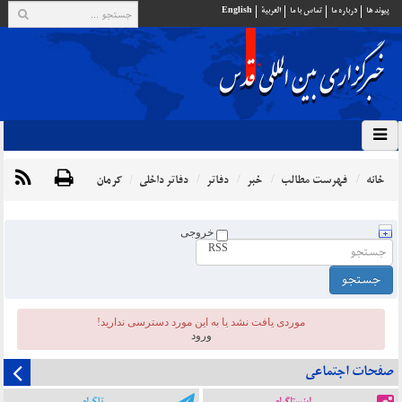
پيوند ها
درباره ما
تماس با ما
العربية
English
خانه
فهرست مطالب
خبر
دفاتر
دفاتر داخلی
کرمان
خروجی
RSS
موردی يافت نشد یا به این مورد دسترسی ندارید!
ورود
صفحات اجتماعی
اینستاگرام
تلگرام