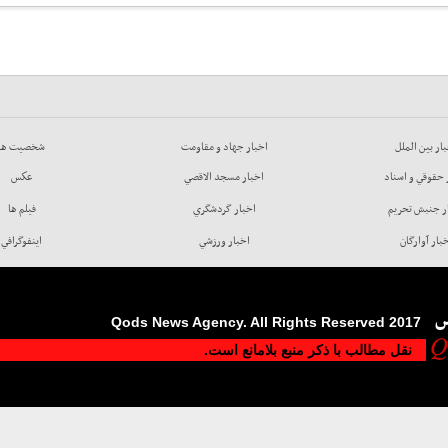
ار بين الملل
اخبار جهاد و مقاومت
شخصيت ها
 حقوقي و اسناد
اخبار مسجد الاقصي
عكس
ر جنبش تحريم
اخبار گردشگري
فيلم ها
بار آوارگان
اخبار ورزشي
اينفوگرافي
س
2017 Qods News Agency. All Rights Reserved
نقل مطالب با ذکر منبع بلامانع است.