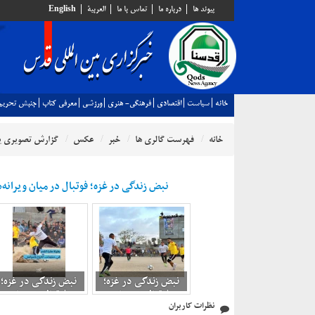
پيوند ها
درباره ما
تماس با ما
العربية
English
خانه
سياست
اقتصادي
فرهنگي- هنري
ورزشي
معرفي كتاب
جنبش تحريم
خانه
فهرست گالری ها
خبر
عکس
گزارش تصویری 
نبض زندگی در غزه؛ فوتبال در میان ویرانه‌ه
نبض زندگی در غزه؛
نبض زندگی در غزه؛
فوتبال در میان
فوتبال در میان
نظرات کاربران
ویرانه‌ها 5
ویرانه‌ها 2