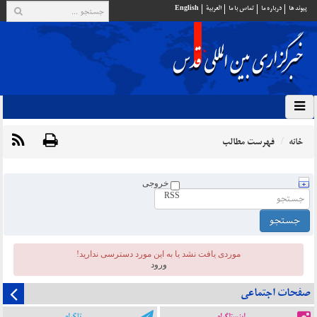
پيوند ها
درباره ما
تماس با ما
العربية
English
خانه
فهرست مطالب
خروجی
RSS
موردی يافت نشد یا به این مورد دسترسی ندارید!
ورود
صفحات اجتماعی
اینستاگرام
تلگرام