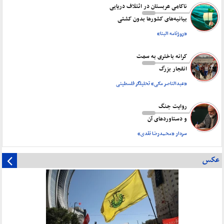
ناکامی عربستان در ائتلاف دریایی
بیانیه‌های کشورها بدون کشتی
«روزنامه البنا»
کرانه باختری به سمت
انفجار بزرگ
«عبدالناصر مکی» تحلیلگر فلسطینی
روایت جنگ
و دستاورد‌های آن
سردار «محمدرضا نقدی»
عکس