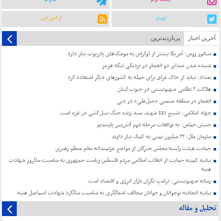
توییتر
آر اس اس
آخرین اخبار
پربازدیدترین
سناتور روس: آمریکا بیشتر از اوکراین به موشک‌های پاتریوت نیاز دارد
شنیده شدن صدای دو انفجار در نزدیکی تنگه هرمز
بغداد: نباید از خاک عراق برای حمله به کشورهای دیگر استفاده کرد
هلاکت ۲ نظامی صهیونیستی در جنوب لبنان
انفجار در منطقه صنعتی «جبل‌علی» در دبی
جهاد اسلامی: تشییع 112 شهید، سند زنده جنگ نسل‌کشی در غزه است
جنبش حماس: به توافقات مرحله دوم آتش‌بس پایبندیم
سازمان ملل: ۲۲ میلیون یمنی به کمک نیاز دارند
حمایت هیئت رئیسه مجلس خبرگان از مواضع عزتمندانه مقام معظم رهبری
بیانیه کمیته حمایت از انقلاب اسلامی مردم فلسطین ریاست جمهوری به مناسبت سالروز شهادت
هنیه
رسانه صهیونیستی: ترامپ نگران بازار انرژی و اقتصاد است
بیانیه اتحادیه نوجوانان و جوانان مخالف اشغالگری به مناسبت سالگرد شهادت اسماعیل هنیه
تحلیل و مقاله