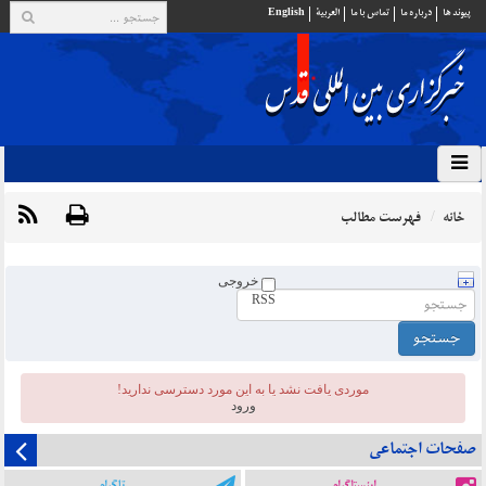
پيوند ها
درباره ما
تماس با ما
العربية
English
خانه
فهرست مطالب
خروجی
RSS
موردی يافت نشد یا به این مورد دسترسی ندارید!
ورود
صفحات اجتماعی
اینستاگرام
تلگرام