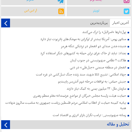
توییتر
آر اس اس
آخرین اخبار
پربازدیدترین
پول‌دارها “اسرائیل” را ترک می‌کنند
سناتور روس: آمریکا بیشتر از اوکراین به موشک‌های پاتریوت نیاز دارد
شنیده شدن صدای دو انفجار در نزدیکی تنگه هرمز
بغداد: نباید از خاک عراق برای حمله به کشورهای دیگر استفاده کرد
هلاکت ۲ نظامی صهیونیستی در جنوب لبنان
انفجار در منطقه صنعتی «جبل‌علی» در دبی
جهاد اسلامی: تشییع 112 شهید، سند زنده جنگ نسل‌کشی در غزه است
جنبش حماس: به توافقات مرحله دوم آتش‌بس پایبندیم
سازمان ملل: ۲۲ میلیون یمنی به کمک نیاز دارند
حمایت هیئت رئیسه مجلس خبرگان از مواضع عزتمندانه مقام معظم رهبری
بیانیه کمیته حمایت از انقلاب اسلامی مردم فلسطین ریاست جمهوری به مناسبت سالروز شهادت
هنیه
رسانه صهیونیستی: ترامپ نگران بازار انرژی و اقتصاد است
تحلیل و مقاله