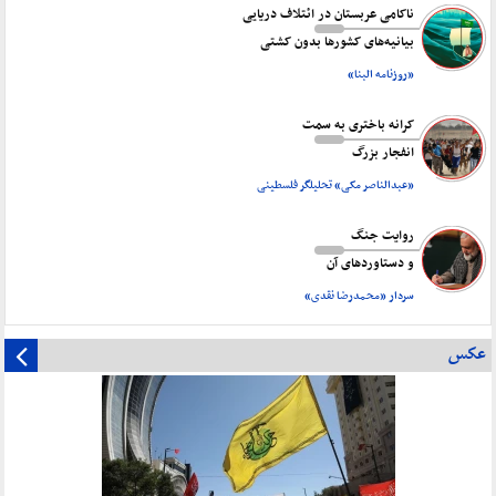
ناکامی عربستان در ائتلاف دریایی
بیانیه‌های کشورها بدون کشتی
«روزنامه البنا»
کرانه باختری به سمت
انفجار بزرگ
«عبدالناصر مکی» تحلیلگر فلسطینی
روایت جنگ
و دستاورد‌های آن
سردار «محمدرضا نقدی»
عکس