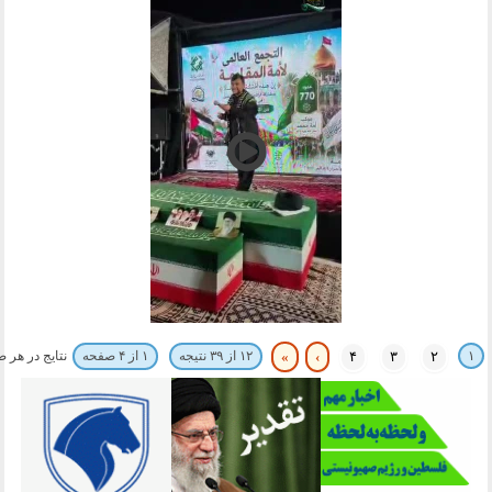
۱
نتایج در هر 
۲
۳
۴
›
»
۱۲ از ۳۹ نتیجه
۱ از ۴ صفحه