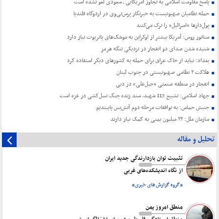
پاسخ مقاومت اسلامی به تجاوز آمریکایی ـ سعودی لغو نشده است
حمله نظامیان صهیونیست به خبرنگار پرس‌تی‌وی در اردوگاه قلندیا
پول‌دارها “اسرائیل” را ترک می‌کنند
سناتور روس: آمریکا بیشتر از اوکراین به موشک‌های پاتریوت نیاز دارد
شنیده شدن صدای دو انفجار در نزدیکی تنگه هرمز
بغداد: نباید از خاک عراق برای حمله به کشورهای دیگر استفاده کرد
هلاکت ۲ نظامی صهیونیستی در جنوب لبنان
انفجار در منطقه صنعتی «جبل‌علی» در دبی
جهاد اسلامی: تشییع 112 شهید، سند زنده جنگ نسل‌کشی در غزه است
جنبش حماس: به توافقات مرحله دوم آتش‌بس پایبندیم
سازمان ملل: ۲۲ میلیون یمنی به کمک نیاز دارند
تحلیل و مقاله
تثبیت توان بازدارندگی جدید ایران
از نگاه اندیشکده‌های غربی
«گروه گزارش های خبری»
منطق امروز یمن