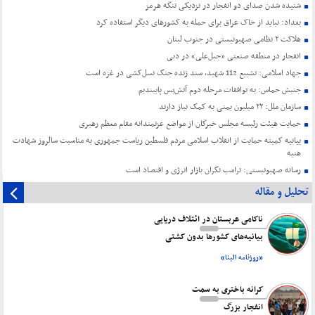
شنیده شدن صدای دو انفجار در نزدیکی تنگه هرمز
بغداد: نباید از خاک عراق برای حمله به کشورهای دیگر استفاده کرد
هلاکت ۲ نظامی صهیونیستی در جنوب لبنان
انفجار در منطقه صنعتی «جبل‌علی» در دبی
جهاد اسلامی: تشییع 112 شهید، سند زنده جنگ نسل‌کشی در غزه است
جنبش حماس: به توافقات مرحله دوم آتش‌بس پایبندیم
سازمان ملل: ۲۲ میلیون یمنی به کمک نیاز دارند
حمایت هیئت رئیسه مجلس خبرگان از مواضع عزتمندانه مقام معظم رهبری
بیانیه کمیته حمایت از انقلاب اسلامی مردم فلسطین ریاست جمهوری به مناسبت سالروز شهادت
هنیه
رسانه صهیونیستی: ترامپ نگران بازار انرژی و اقتصاد است
تحلیل و مقاله
ناکامی عربستان در ائتلاف دریایی
بیانیه‌های کشورها بدون کشتی
«روزنامه البنا»
کرانه باختری به سمت
انفجار بزرگ