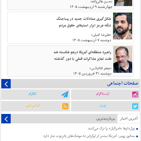
«حسن هانی‌زاده»
چهارشنبه ۹ اردیبهشت ۱۴۰۵
شکل‌گیری معادلات جدید در پساجنگ
تنگه هرمز ابزار استیفای حقوق مردم
«علیرضا کمیلی»
دوشنبه ۷ اردیبهشت ۱۴۰۵
راهبرد منطقه‌ای آمریکا درهم شکسته شد
علت تمایز مذاکرات فعلی با دور گذشته
«جعفر قنادباشی»
دوشنبه ۳۱ فروردین ۱۴۰۵
صفحات اجتماعی
اینستاگرام
تلگرام
توییتر
آر اس اس
آخرین اخبار
پربازدیدترین
پول‌دارها “اسرائیل” را ترک می‌کنند
سناتور روس: آمریکا بیشتر از اوکراین به موشک‌های پاتریوت نیاز دارد