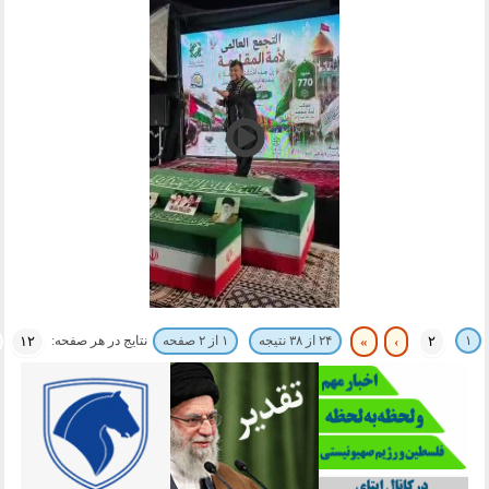
۱
نتایج در هر صفحه:
۲
›
»
۲۴ از ۳۸ نتیجه
۱ از ۲ صفحه
۱۲