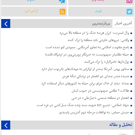
توییتر
آر اس اس
آخرین اخبار
پربازدیدترین
وال استریت: ایران هزینه جنگ را در منطقه بالا می‌برد
ولایتی: نیروهای خارجی باید منطقه را ترک کنند
پاسخ مقاومت اسلامی به تجاوز آمریکایی ـ سعودی لغو نشده است
حمله نظامیان صهیونیست به خبرنگار پرس‌تی‌وی در اردوگاه قلندیا
پول‌دارها “اسرائیل” را ترک می‌کنند
سناتور روس: آمریکا بیشتر از اوکراین به موشک‌های پاتریوت نیاز دارد
شنیده شدن صدای دو انفجار در نزدیکی تنگه هرمز
بغداد: نباید از خاک عراق برای حمله به کشورهای دیگر استفاده کرد
هلاکت ۲ نظامی صهیونیستی در جنوب لبنان
انفجار در منطقه صنعتی «جبل‌علی» در دبی
جهاد اسلامی: تشییع 112 شهید، سند زنده جنگ نسل‌کشی در غزه است
جنبش حماس: به توافقات مرحله دوم آتش‌بس پایبندیم
تحلیل و مقاله