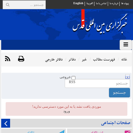
پيوند ها
درباره ما
تماس با ما
العربية
English
خانه
فهرست مطالب
خبر
دفاتر
دفاتر خارجی
خروجی
RSS
موردی يافت نشد یا به این مورد دسترسی ندارید!
ورود
صفحات اجتماعی
اینستاگرام
تلگرام