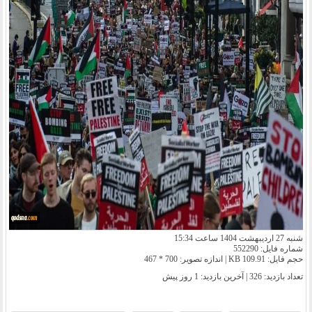
شنبه 27 اردیبهشت 1404 ساعت 15:34
شماره فایل: 552290
حجم فایل: 109.91 KB | اندازه تصویر: 700 * 467
تعداد بازدید: 326 | آخرین بازدید:
1 روز پیش