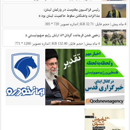
رئیس فراکسیون مقاومت در پارلمان لبنان:
مذاکرات واشنگتن سقوط حاکمیت لبنان بود 2
4 ماه پیش
| حجم فایل: 32.71 KB | اندازه تصویر: 720 * 395
زخمی شدن فرمانده گردان ۵۲ ارتش رژیم صهیونیستی 2
4 ماه پیش
| حجم فایل: 132.40 KB | اندازه تصویر: 1200 * 771