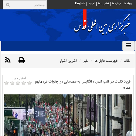
پيوند ها
درباره ما
تماس با ما
العربية
English
خانه
فهرست فایل ها
خبر
آخرین اخبار
امتیاز دهید :
فریاد نکبت در قلب لندن / انگلیس به همدستی در جنایات غزه متهم
شد 2