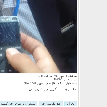
سه‌شنبه 11 مهر 1402 ساعت 23:41
شماره فایل: 519099
حجم فایل: 43.61 KB | اندازه تصویر: 720 * 914
تعداد بازدید: 313 | آخرین بازدید:
2 روز پیش
الجزایر
عبدالکریم رزقی
مسئول روابط خارجی کمیته ا