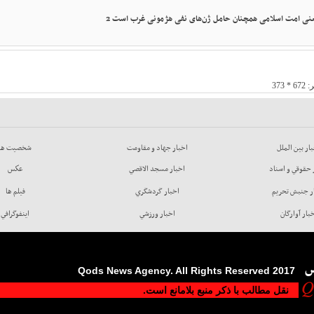
یعنی امت اسلامی همچنان حامل ژن‌های نفی هژمونی غرب است 2
ار بين الملل
اخبار جهاد و مقاومت
شخصيت ها
 حقوقي و اسناد
اخبار مسجد الاقصي
عكس
ر جنبش تحريم
اخبار گردشگري
فيلم ها
بار آوارگان
اخبار ورزشي
اينفوگرافي
س
2017 Qods News Agency. All Rights Reserved
نقل مطالب با ذکر منبع بلامانع است.