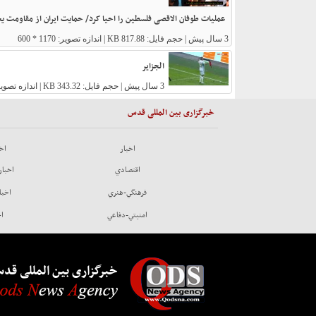
عملیات طوفان الاقصی فلسطین را احیا کرد/ حمایت ایران از مقاومت 
3 سال پیش
| حجم فایل: 817.88 KB | اندازه تصویر: 1170 * 600
الجزایر
3 سال پیش
| حجم فایل: 343.32 KB | اندازه تصویر: 672 * 373
خبرگزاری بین المللی قدس
اخبار
اخب
اقتصادي
اخبار
فرهنگي-هنري
اخبا
امنيتي-دفاعي
اخ
خبرگزاری بین المللی قد