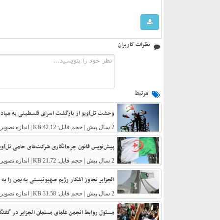
نظرات کاربران
مرتبط
وحشت تل‌آویو از بازگشت اسرای فلسطینی به میادین 
2 سال پیش
| حجم فایل: 42.12 KB | اندازه تصویر: 600 * 400
پیش‌نویس قانون جرم‌انگاری شرکت‌های حامی تل‌آویو 
2 سال پیش
| حجم فایل: 21.72 KB | اندازه تصویر: 360 * 230
الجزایر تجاوز آشکار رژیم صهیونیستی به یمن را به
2 سال پیش
| حجم فایل: 31.58 KB | اندازه تصویر: 800 * 450
مسئول روابط انجمن علمای مسلمان الجزایر در گفتگ