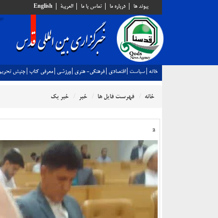
پيوند ها
درباره ما
تماس با ما
العربية
English
خانه
سياست
اقتصادي
فرهنگي- هنري
ورزشي
معرفي كتاب
جنبش تحريم
خانه
فهرست فایل ها
خبر
خبر یک
2