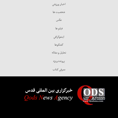
اخبار ورزشي
شخصيت ها
عكس
فيلم ها
اينفوگرافي
گفتگوها
تحليل و مقاله
پرونده ويژه
معرفي كتاب
خبرگزاری بین المللی قدس