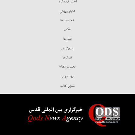
اخبار گردشگري
اخبار ورزشي
شخصيت ها
عكس
فيلم ها
اينفوگرافي
گفتگوها
تحليل و مقاله
پرونده ويژه
معرفي كتاب
خبرگزاری بین المللی قدس