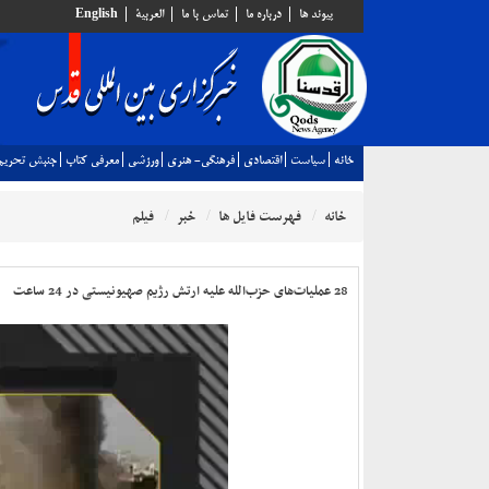
پيوند ها
درباره ما
تماس با ما
العربية
English
خانه
سياست
اقتصادي
فرهنگي- هنري
ورزشي
معرفي كتاب
جنبش تحريم
خانه
فهرست فایل ها
خبر
فیلم
28 عملیات‌های حزب‌الله علیه ارتش رژیم صهیونیستی در 24 ساعت