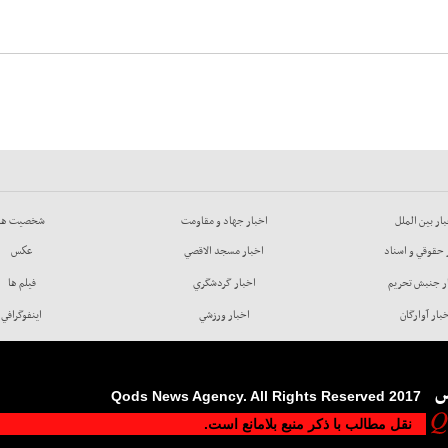
ار بين الملل
اخبار جهاد و مقاومت
شخصيت ها
 حقوقي و اسناد
اخبار مسجد الاقصي
عكس
ر جنبش تحريم
اخبار گردشگري
فيلم ها
بار آوارگان
اخبار ورزشي
اينفوگرافي
س
2017 Qods News Agency. All Rights Reserved
نقل مطالب با ذکر منبع بلامانع است.