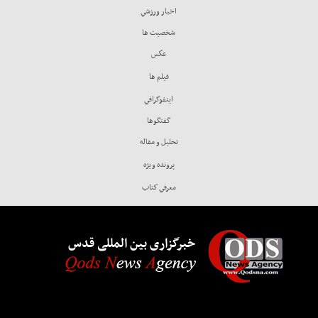
اخبار ورزشي
شخصيت ها
عكس
فيلم ها
اينفوگرافي
گفتگوها
تحليل و مقاله
پرونده ويژه
معرفي كتاب
خبرگزاری بین المللی قدس