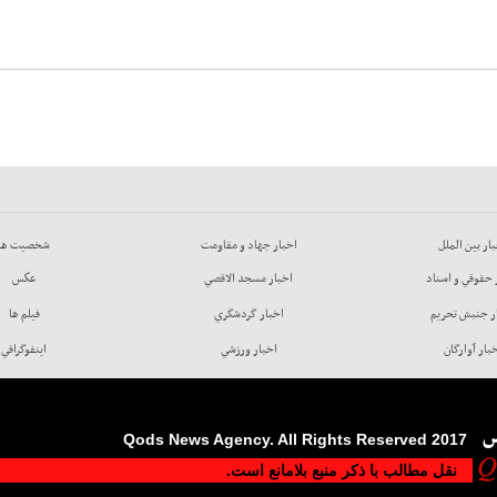
ار بين الملل
اخبار جهاد و مقاومت
شخصيت ها
 حقوقي و اسناد
اخبار مسجد الاقصي
عكس
ر جنبش تحريم
اخبار گردشگري
فيلم ها
بار آوارگان
اخبار ورزشي
اينفوگرافي
س
2017 Qods News Agency. All Rights Reserved
نقل مطالب با ذکر منبع بلامانع است.