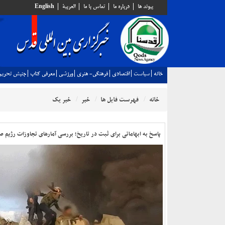
پيوند ها
درباره ما
تماس با ما
العربية
English
خانه
سياست
اقتصادي
فرهنگي- هنري
ورزشي
معرفي كتاب
جنبش تحريم
خانه
فهرست فایل ها
خبر
خبر یک
پاسخ به ابهاماتی برای ثبت در تاریخ؛ بررسی آمارهای تجاوزات رژیم صهیونیستی در دو سال منته