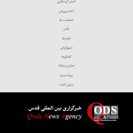
اخبار گردشگري
اخبار ورزشي
شخصيت ها
عكس
فيلم ها
اينفوگرافي
گفتگوها
تحليل و مقاله
پرونده ويژه
معرفي كتاب
خبرگزاری بین المللی قدس