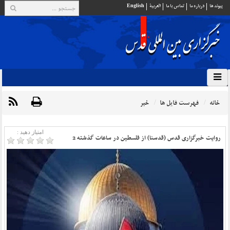
پيوند ها
درباره ما
تماس با ما
العربية
English
خانه
فهرست فایل ها
خبر
امتیاز دهید :
روایت خبرگزاری قدس (قدسنا) از فلسطین در ساعات گذشته 2