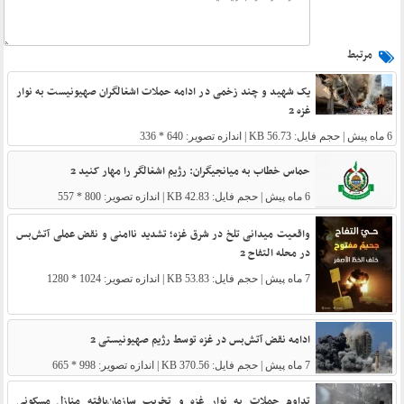
مرتبط
یک شهید و چند زخمی در ادامه حملات اشغالگران صهیونیست به نوار
غزه 2
6 ماه پیش
| حجم فایل: 56.73 KB | اندازه تصویر: 640 * 336
حماس خطاب به میانجیگران: رژیم اشغالگر را مهار کنید 2
6 ماه پیش
| حجم فایل: 42.83 KB | اندازه تصویر: 800 * 557
واقعیت میدانی تلخ در شرق غزه؛ تشدید ناامنی و نقض عملی آتش‌بس
در محله التفاح 2
7 ماه پیش
| حجم فایل: 53.83 KB | اندازه تصویر: 1024 * 1280
ادامه نقض آتش‌بس در غزه توسط رژیم صهیونیستی 2
7 ماه پیش
| حجم فایل: 370.56 KB | اندازه تصویر: 998 * 665
تداوم حملات به نوار غزه و تخریب سازمان‌یافته منازل مسکونی