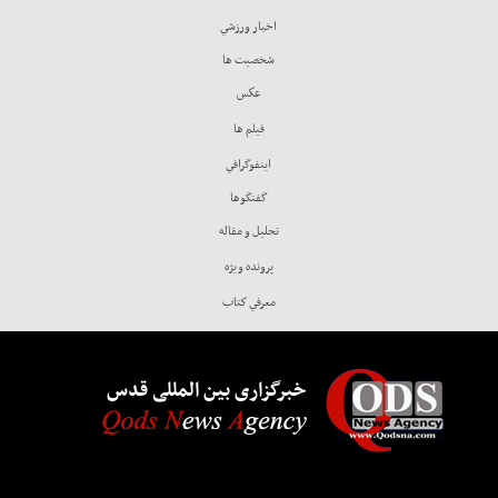
اخبار ورزشي
شخصيت ها
عكس
فيلم ها
اينفوگرافي
گفتگوها
تحليل و مقاله
پرونده ويژه
معرفي كتاب
خبرگزاری بین المللی قدس