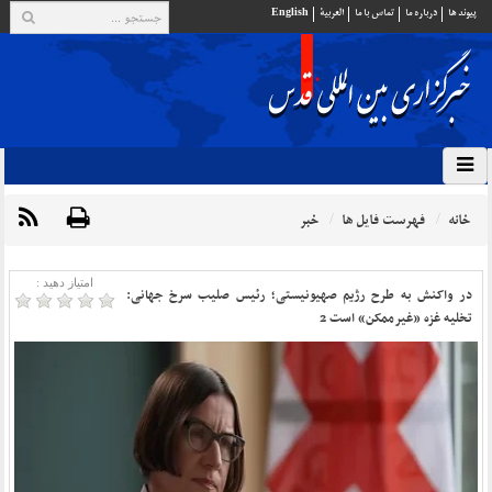
پيوند ها
درباره ما
تماس با ما
العربية
English
خانه
فهرست فایل ها
خبر
امتیاز دهید :
در واکنش به طرح رژیم صهیونیستی؛ رئیس صلیب سرخ جهانی:
تخلیه غزه «غیرممکن» است 2