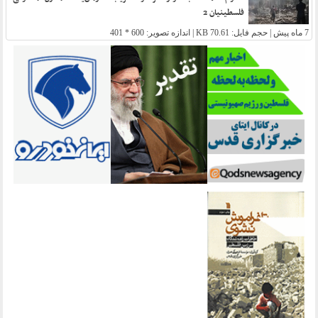
فلسطینیان 2
7 ماه پیش
| حجم فایل: 70.61 KB | اندازه تصویر: 600 * 401