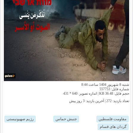
شنبه 8 شهریور 1404 ساعت 8:44
شماره فایل: 557753
حجم فایل: 36.48 KB | اندازه تصویر: 640 * 431
تعداد بازدید: 272 | آخرین بازدید:
3 روز پیش
مقاومت فلسطین
جنبش حماس
رژیم صهیونیستی
گردان های قسام