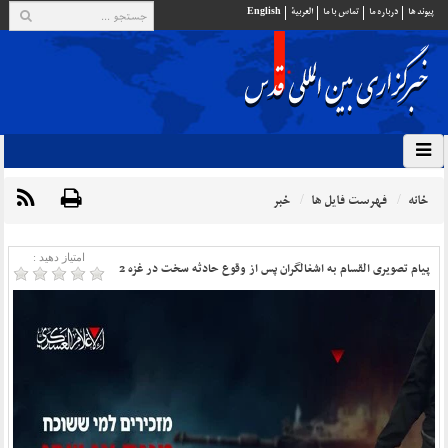
پيوند ها
درباره ما
تماس با ما
العربية
English
خانه
فهرست فایل ها
خبر
امتیاز دهید :
پیام تصویری القسام به اشغالگران پس از وقوع حادثه سخت در غزه 2