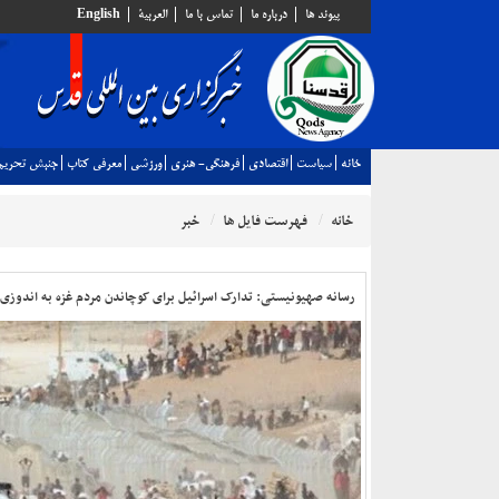
پيوند ها
درباره ما
تماس با ما
العربية
English
خانه
سياست
اقتصادي
فرهنگي- هنري
ورزشي
معرفي كتاب
جنبش تحريم
خانه
فهرست فایل ها
خبر
رسانه صهیونیستی: تدارک اسرائیل برای کوچاندن مردم غزه به اندوزی