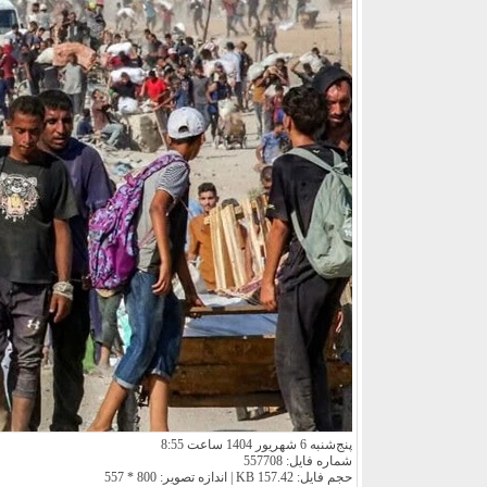
پنج‌شنبه 6 شهریور 1404 ساعت 8:55
شماره فایل: 557708
حجم فایل: 157.42 KB | اندازه تصویر: 800 * 557