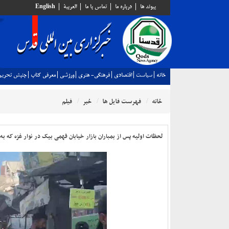
پيوند ها
درباره ما
تماس با ما
العربية
English
خانه
سياست
اقتصادي
فرهنگي- هنري
ورزشي
معرفي كتاب
جنبش تحريم
خانه
فهرست فایل ها
خبر
فیلم
لحظات اولیه پس از بمباران بازار خیابان فهمی بیک در نوار غزه که 