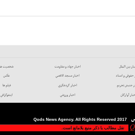
ار بين الملل
اخبار جهاد و مقاومت
شخصيت ها
 حقوقي و اسناد
اخبار مسجد الاقصي
عكس
ر جنبش تحريم
اخبار گردشگري
فيلم ها
بار آوارگان
اخبار ورزشي
اينفوگرافي
س
2017 Qods News Agency. All Rights Reserved
نقل مطالب با ذکر منبع بلامانع است.