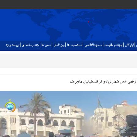
آوارگان
جهاد و مقاومت
مسجدالاقصي
شخصيت ها
بين الملل
سمن ها
چند رسانه اي
پرونده ويژه
به زخمی شدن شمار زیادی از فلسطینیان منجر شد