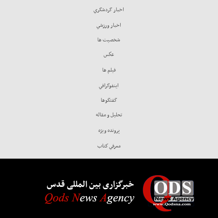
اخبار گردشگري
اخبار ورزشي
شخصيت ها
عكس
فيلم ها
اينفوگرافي
گفتگوها
تحليل و مقاله
پرونده ويژه
معرفي كتاب
خبرگزاری بین المللی قدس