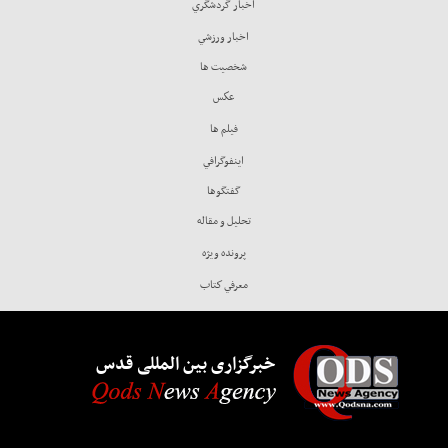
اخبار گردشگري
اخبار ورزشي
شخصيت ها
عكس
فيلم ها
اينفوگرافي
گفتگوها
تحليل و مقاله
پرونده ويژه
معرفي كتاب
خبرگزاری بین المللی قدس