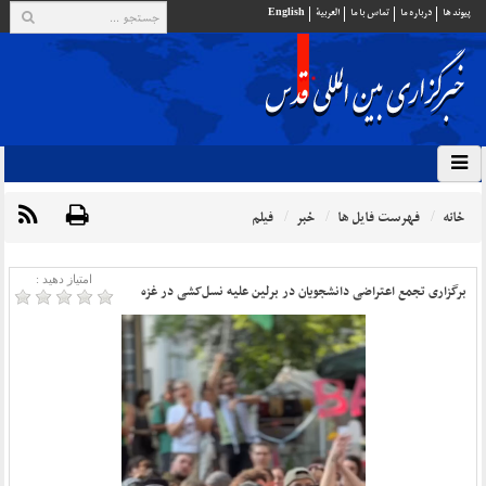
پيوند ها
درباره ما
تماس با ما
العربية
English
خانه
فهرست فایل ها
خبر
فیلم
امتیاز دهید :
برگزاری تجمع اعتراضی دانشجویان در برلین علیه نسل‌کشی در غزه