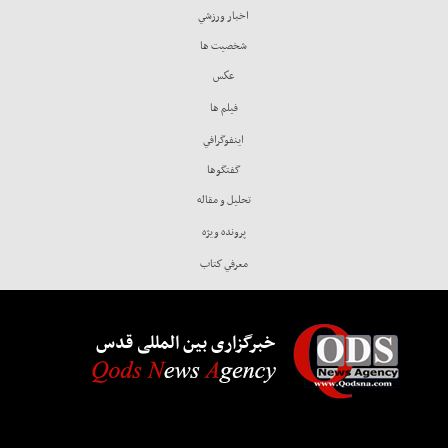
اخبار ورزشي
شخصيت ها
عكس
فيلم ها
اينفوگرافي
گفتگوها
تحليل و مقاله
پرونده ويژه
معرفي كتاب
خبرگزاری بین المللی قدس