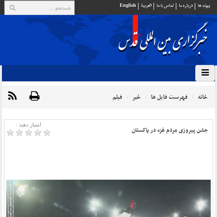
پيوند ها
درباره ما
تماس با ما
العربية
English
خانه
فهرست فایل ها
خبر
فیلم
امتیاز دهید :
جشن پیروزی مردم غزه در پاکستان