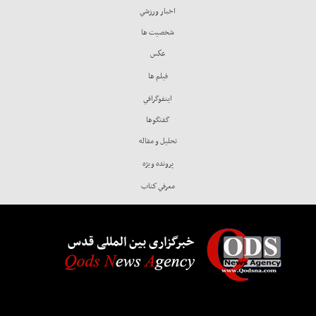
اخبار ورزشي
شخصيت ها
عكس
فيلم ها
اينفوگرافي
گفتگوها
تحليل و مقاله
پرونده ويژه
معرفي كتاب
خبرگزاری بین المللی قدس