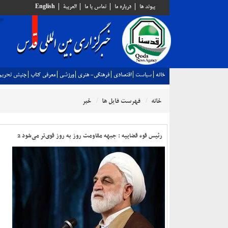
پيوند ها
درباره ما
تماس با ما
العربية
English
خانه
سياست
اقتصادي
فرهنگي- هنري
ورزشي
معرفي كتاب
جنبش تحريم
خانه
فهرست فایل ها
خبر
رئیس قوه قضاییه : جبهه مقاومت روز به روز قوی‌تر می‌شود 2