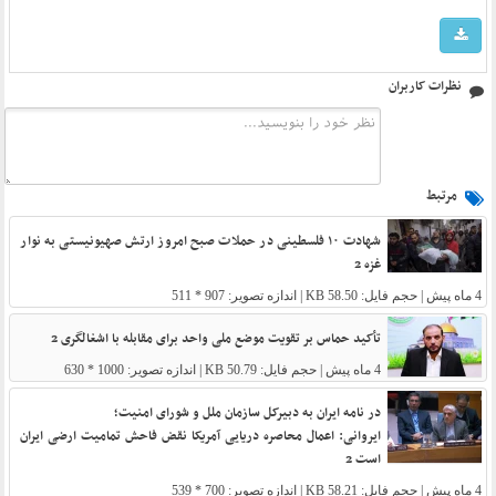
نظرات کاربران
مرتبط
شهادت ۱۰ فلسطینی در حملات صبح امروز ارتش صهیونیستی به نوار
غزه 2
4 ماه پیش
| حجم فایل: 58.50 KB | اندازه تصویر: 907 * 511
تأکید حماس بر تقویت موضع ملی واحد برای مقابله با اشغالگری 2
4 ماه پیش
| حجم فایل: 50.79 KB | اندازه تصویر: 1000 * 630
در نامه ایران به دبیرکل سازمان ملل و شورای امنیت؛
ایروانی: اعمال محاصره دریایی آمریکا نقض فاحش تمامیت ارضی ایران
است 2
4 ماه پیش
| حجم فایل: 58.21 KB | اندازه تصویر: 700 * 539