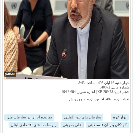
چهارشنبه 16 آبان 1403 ساعت 8:43
شماره فایل: 540872
حجم فایل: 209.78 KB | اندازه تصویر: 604 * 404
تعداد بازدید: 497 | آخرین بازدید:
3 روز پیش
نوار غزه
سازمان های بین المللی
نماینده ایران در سازمان ملل
کودکان و زنان فلسطینی
علی بحرینی
زیرساخت های اقتصادی لبنان