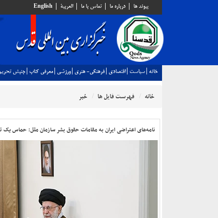
پيوند ها
درباره ما
تماس با ما
العربية
English
خانه
سياست
اقتصادي
فرهنگي- هنري
ورزشي
معرفي كتاب
جنبش تحريم
خانه
فهرست فایل ها
خبر
نامه‌های اعتراضی ایران به مقامات حقوق بشر سازمان ملل: حماس یک تش