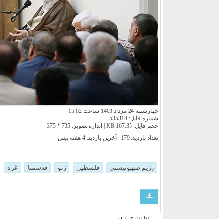
چهارشنبه 24 مرداد 1403 ساعت 15:02
شماره فایل: 535314
حجم فایل: 167.35 KB | اندازه تصویر: 735 * 375
تعداد بازدید: 179 | آخرین بازدید:
4 هفته پیش
رژیم صهیونیستی
فلسطین
ژنو
قدسمنا
غزه