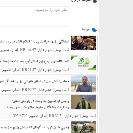
نظرات کاربران
مرتبط
آشفتگی رژیم اسرائیل پس از اعلام آتش بس در لبنان
4 ماه پیش
| حجم فایل: 144.67 KB | اندازه تصویر: 1280 * 720
انصارالله یمن: پیروزی لبنان ثمره وحدت جبهه‌ها اس
4 ماه پیش
| حجم فایل: 21.57 KB | اندازه تصویر: 800 * 450
حماس: آتش بس در لبنان ناتوانی رژیم اشغالگر اسرائ
4 ماه پیش
| حجم فایل: 96.77 KB | اندازه تصویر: 1000 * 644
رئیس فراکسیون مقاومت در پارلمان لبنان:
مذاکرات واشنگتن سقوط حاکمیت لبنان بود 2
4 ماه پیش
| حجم فایل: 32.71 KB | اندازه تصویر: 720 * 395
زخمی شدن فرمانده گردان ۵۲ ارتش رژیم صهیونیستی 2