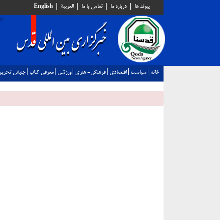
پيوند ها
درباره ما
تماس با ما
العربية
English
خانه
سياست
اقتصادي
فرهنگي- هنري
ورزشي
معرفي كتاب
جنبش تحريم