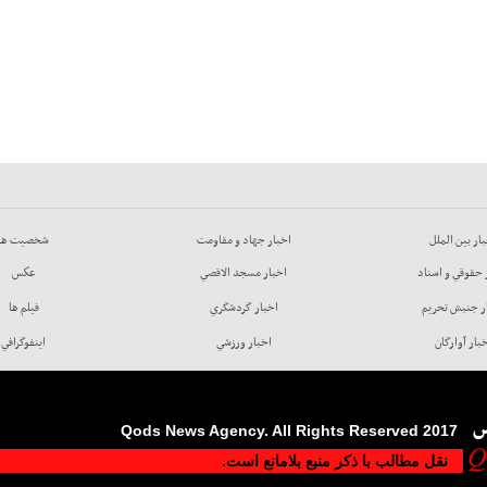
ار بين الملل
اخبار جهاد و مقاومت
شخصيت ها
 حقوقي و اسناد
اخبار مسجد الاقصي
عكس
ر جنبش تحريم
اخبار گردشگري
فيلم ها
بار آوارگان
اخبار ورزشي
اينفوگرافي
س
2017 Qods News Agency. All Rights Reserved
نقل مطالب با ذکر منبع بلامانع است.