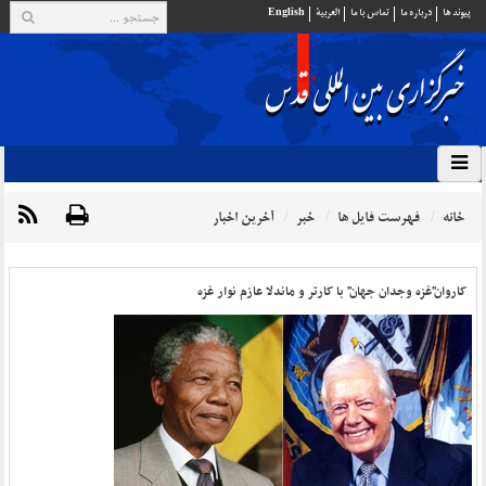
پيوند ها
درباره ما
تماس با ما
العربية
English
خانه
فهرست فایل ها
خبر
آخرین اخبار
کاروان"غزه وجدان جهان" با کارتر و ماندلا عازم نوار غزه