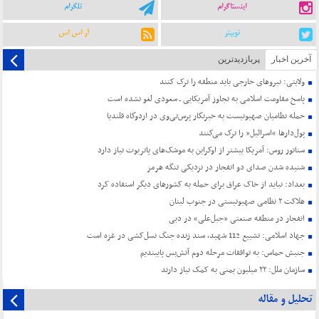
اینستاگرام
تلگرام
توییتر
آر اس اس
آخرین اخبار
پربازدیدترین
ولایتی: نیروهای خارجی باید منطقه را ترک کنند
پاسخ مقاومت اسلامی به تجاوز آمریکایی ـ سعودی لغو نشده است
حمله نظامیان صهیونیست به خبرنگار پرس‌تی‌وی در اردوگاه قلندیا
پول‌دارها “اسرائیل” را ترک می‌کنند
سناتور روس: آمریکا بیشتر از اوکراین به موشک‌های پاتریوت نیاز دارد
شنیده شدن صدای دو انفجار در نزدیکی تنگه هرمز
بغداد: نباید از خاک عراق برای حمله به کشورهای دیگر استفاده کرد
هلاکت ۲ نظامی صهیونیستی در جنوب لبنان
انفجار در منطقه صنعتی «جبل‌علی» در دبی
جهاد اسلامی: تشییع 112 شهید، سند زنده جنگ نسل‌کشی در غزه است
جنبش حماس: به توافقات مرحله دوم آتش‌بس پایبندیم
سازمان ملل: ۲۲ میلیون یمنی به کمک نیاز دارند
تحلیل و مقاله