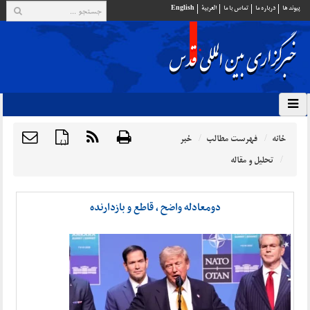
پيوند ها
درباره ما
تماس با ما
العربية
English
خانه
فهرست مطالب
خبر
{ }
تحلیل و مقاله
دومعادله واضح ، قاطع و بازدارنده