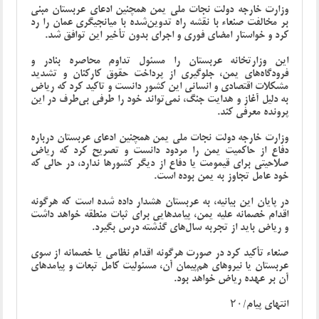
وزارت خارجه دولت نجات ملی یمن همچنین ادعای عربستان مبنی
بر مخالفت صنعاء با نقشه راه تدوین‌شده با میانجیگری عمان را رد
کرد و خواستار امضای فوری و اجرای بدون تأخیر این توافق شد.
این وزارتخانه عربستان را مسئول تداوم محاصره بنادر و
فرودگاه‌های یمن، جلوگیری از پرداخت حقوق کارکنان و تشدید
مشکلات اقتصادی و انسانی این کشور دانست و تاکید کرد که ریاض
به دلیل آغاز و هدایت جنگ، نمی‌تواند خود را طرفی بی‌طرف در این
پرونده معرفی کند.
وزارت خارجه دولت نجات ملی یمن همچنین ادعای عربستان درباره
دفاع از حاکمیت یمن را مردود دانست و تصریح کرد که ریاض
صلاحیتی برای قیمومت یا دفاع از دیگر کشورها ندارد، در حالی که
خود عامل تجاوز به یمن بوده است.
در پایان این بیانیه، به عربستان هشدار داده شده است که هرگونه
اقدام خصمانه علیه یمن، پیامدهایی برای ثبات منطقه خواهد داشت
و ریاض باید از تجربه سال‌های گذشته درس بگیرد.
صنعاء تأکید کرد در صورت هرگونه اقدام نظامی یا خصمانه از سوی
عربستان یا نیروهای هم‌پیمان آن، مسئولیت کامل تبعات و پیامدهای
آن بر عهده ریاض خواهد بود.
انتهای پیام/۲۰