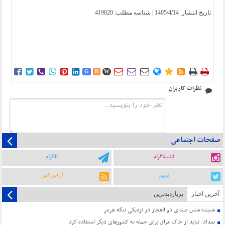
تاریخ انتشار:
1405/4/14
| شناسه مطلب: 419020















G
B
W
نظرات کاربران
صفحات اجتماعی
اینستاگرام
تلگرام
توییتر
آر اس اس
آخرین اخبار
پربازدیدترین
شنیده شدن صدای دو انفجار در نزدیکی تنگه هرمز
بغداد: نباید از خاک عراق برای حمله به کشورهای دیگر استفاده کرد