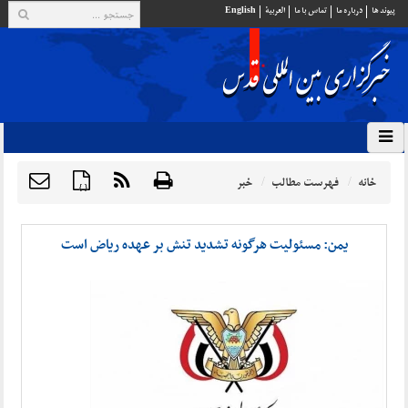
پيوند ها
درباره ما
تماس با ما
العربية
English
خانه
فهرست مطالب
خبر
{ }
یمن: مسئولیت هرگونه تشدید تنش بر عهده ریاض است