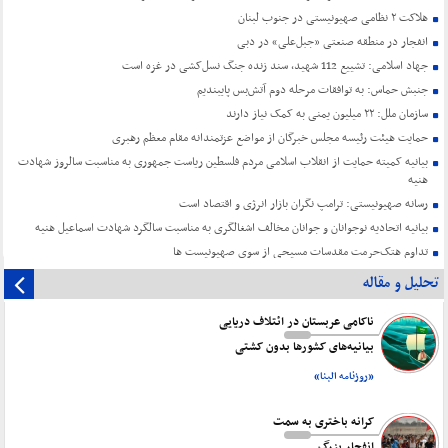
هلاکت ۲ نظامی صهیونیستی در جنوب لبنان
انفجار در منطقه صنعتی «جبل‌علی» در دبی
جهاد اسلامی: تشییع 112 شهید، سند زنده جنگ نسل‌کشی در غزه است
جنبش حماس: به توافقات مرحله دوم آتش‌بس پایبندیم
سازمان ملل: ۲۲ میلیون یمنی به کمک نیاز دارند
حمایت هیئت رئیسه مجلس خبرگان از مواضع عزتمندانه مقام معظم رهبری
بیانیه کمیته حمایت از انقلاب اسلامی مردم فلسطین ریاست جمهوری به مناسبت سالروز شهادت
هنیه
رسانه صهیونیستی: ترامپ نگران بازار انرژی و اقتصاد است
بیانیه اتحادیه نوجوانان و جوانان مخالف اشغالگری به مناسبت سالگرد شهادت اسماعیل هنیه
تداوم هتک‌حرمت مقدسات مسیحی از سوی صهیونیست ها
تحلیل و مقاله
ناکامی عربستان در ائتلاف دریایی
بیانیه‌های کشورها بدون کشتی
«روزنامه البنا»
کرانه باختری به سمت
انفجار بزرگ