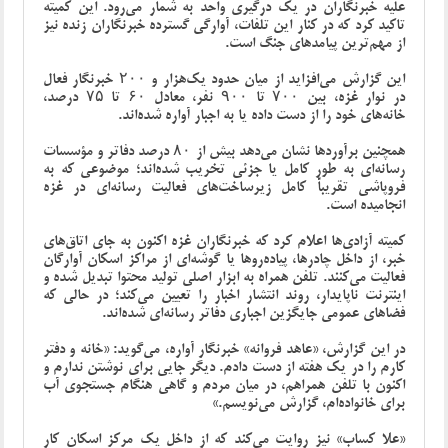
علیه خبرنگاران در یک درگیری واحد به شمار می‌رود. این کمیته
تاکید کرد که در کنار این تلفات، آوارگی گسترده خبرنگاران زنده نیز
از مهم‌ترین پیامدهای جنگ است.
این گزارش می‌افزاید از میان حدود یک‌هزار و ۲۰۰ خبرنگار فعال
در نوار غزه، بین ۷۰۰ تا ۹۰۰ نفر، معادل ۶۰ تا ۷۵ درصد،
خانه‌های خود را از دست داده یا به اجبار آواره شده‌اند.
همچنین برآوردها نشان می‌دهد بیش از ۸۰ درصد دفاتر و مؤسسات
رسانه‌ای به‌ طور کامل یا جزئی تخریب شده‌اند؛ موضوعی که به
فروپاشی تقریباً کامل زیرساخت‌های فعالیت رسانه‌ای در غزه
انجامیده است.
کمیته آزادی‌ها اعلام کرد که خبرنگاران غزه اکنون به جای اتاق‌های
خبر، از داخل چادرها، پیاده‌روها یا گوشه‌ای از مراکز اسکان آوارگان
فعالیت می‌کنند. تلفن همراه به ابزار اصلی تولید محتوا تبدیل شده و
اینترنت ناپایدار، روند انتشار اخبار را تعیین می‌کند؛ در حالی که
فضاهای عمومی جایگزین اجباری دفاتر رسانه‌ای شده‌اند.
در این گزارش، «عاهد فروانه» خبرنگار آواره، می‌گوید: «خانه و دفتر
کارم را در یک هفته از دست دادم. دیگر جایی برای نوشتن ندارم و
اکنون با تلفن همراهم، در میان مردم و گاهی هنگام جستجوی آب
برای خانواده‌ام، گزارش می‌نویسم.»
«علا کساب» نیز روایت می‌کند که از داخل یک مرکز اسکان کار