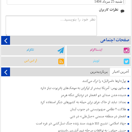
|
شنبه 25 مرداد 1404
نظرات کاربران
صفحات اجتماعی
اینستاگرام
تلگرام
توییتر
آر اس اس
آخرین اخبار
پربازدیدترین
پول‌دارها “اسرائیل” را ترک می‌کنند
سناتور روس: آمریکا بیشتر از اوکراین به موشک‌های پاتریوت نیاز دارد
شنیده شدن صدای دو انفجار در نزدیکی تنگه هرمز
بغداد: نباید از خاک عراق برای حمله به کشورهای دیگر استفاده کرد
هلاکت ۲ نظامی صهیونیستی در جنوب لبنان
انفجار در منطقه صنعتی «جبل‌علی» در دبی
جهاد اسلامی: تشییع 112 شهید، سند زنده جنگ نسل‌کشی در غزه است
جنبش حماس: به توافقات مرحله دوم آتش‌بس پایبندیم