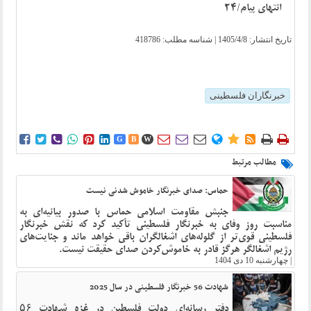
انتهای پیام/24
تاریخ انتشار:
1405/4/8
| شناسه مطلب: 418786
خبرنگاران فلسطینی















G
B
W
مطالب مرتبط
حماس: صدای خبرنگار خاموش‌ شدنی نیست
جنبش مقاومت اسلامی حماس با صدور بیانیه‌ای به
مناسبت روز وفای به خبرنگار فلسطینی تأکید کرد که نقش خبرنگار
فلسطینی قوی‌تر از گلوله‌های اشغالگران باقی خواهد ماند و جنایت‌های
رژیم اشغالگر هرگز قادر به خاموش‌کردن صدای حقیقت نیست.
|
چهارشنبه 10 دی 1404
شهادت 56 خبرنگار فلسطینی در سال 2025
دفتر رسانه‌ای دولت فلسطین در غزه شهادت ۵۶