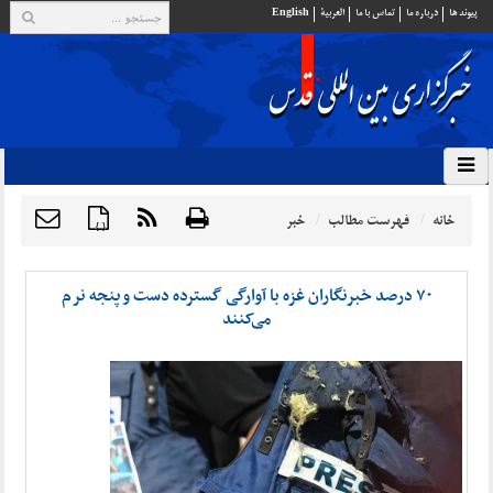
پيوند ها
درباره ما
تماس با ما
العربية
English
خانه
فهرست مطالب
خبر
{ }
۷۰ درصد خبرنگاران غزه با آوارگی گسترده دست‌ و پنجه نرم
می‌کنند