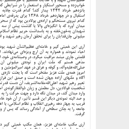
عظیم‌الشأن شهید و با هدایت مستقیم یا غیرمستقیم ا
خواب‌زده و مسحور استکبار و استعمار را در شرایطی که
استقبال و در چهاردهم خردا
میدان آورد که با انگیزه‌ای والا با گذشت بیش از سه
شهیدان به‌خون‌خفته و به پاسداشت حریم نظام اسلا
میلیونی جان‌فدایان را برای تحقق آرمان رهبر شهید و اقا
آری این خمینی کبیر و خامنه‌ای عظیم‌الشأن شهید بود
احیاء نمودند و همواره به آن ارج ویژه‌ای می‌نهادند. ا
قلمش جاری میشد مراقبت میکرد، در وصیّتنامه‌ی خود، 
مدّعی هستم که ملّت ایران و توده‌ی میلیونی آن
صلی‌الله‌علیه‌وآله، و کوفه و عراق در عهد امیرالمؤمنین و
امروز همه‌ی ملّت عزیز مفتخر است که با بعثت تازه‌ی خ
آگاه و ملّتهای آزاده جهان شده است و صِدق این فراز ا
تعبیر رهبر شهید اعلی‌الله‌مقامه‌الشریف، آن دست قدرت
شخصیت فولادین، دل مطمئن و زبان ذوالفقارگونه‌ی اما
وارد میدان کند، در میدان نگه دارد و جهت حرکت را به آ
و صد البته نمونه‌ی دیگر این قِسم تأثیر، از آنِ خود 
قریب به چهار دهه رهبری انقلاب و نظام اسلامی، با ا
جامعه را به چنان سطحی از آمادگی رساند که پس از وا
گرفت.
آری مکتب خامنه‌ای عزیز، همان مکتب خمینی کبیر در ا