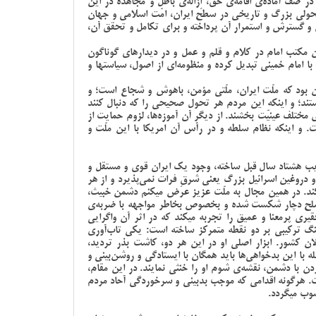
ر صف آماده‌ی اقامه‌ی حق، اِزاله‌ی باطل و مجاهده در این
‌ی تحولی بزرگ و تاریخی در سطح ایران، امّت اسلامی و جهان
یق و گسترش و استمرار آن پرداخته و برای تکامل و تحقق آن،
مکتب امام در کلام و قلم و عمل و در دیدارهای گوناگون
با امام خمینی تبدیل کرده و منظومه‌ای از اصول، سیاستها و
این بود که ملّت ایران، ملّتی مؤمن، باهوش و شجاع است؛ و
ند؛ و اینکه این مردم هر تحول صحیحی را که دنبال کنند
ای مختلف عینیّت بخشند. از دیگر آن آموزه‌ها، لزوم حمایت از
ت. و اینکه نظام سلطه و در رأس آن امریکا با این ملّت و
قریب هشتاد سال قبل ساخته، وجود یک ایران قوی و مستقل و
 و دروغین اسرائیل بزرگ یعنی شرقِ فرات نمی‌پذیرد و از هر
ند. در همین مجال به ملّت عزیز عرض میکنم دشمن خبیث،
 مسلح دچار شکست شده و بخصوص بخاطر مواجهه با ضربه‌ی
قیری پرمعنا و عمیق را تجربه میکند که در اثر آن واگرایی
نگ ترکیبی بر دو نقطه متمرکز ساخته است: یکی تاب‌آوری
ن کشور. ابزار اصلی او در این هر دو، کاشت بذر تردید،
 با این بدخواهی‌ها باید همگان با ایستادگی و روشن‌بینی و
 با دشمن، نقشه‌ی شوم او را خنثی نمایند. در این مقام،
ت. هرگونه اقدامی که موجب بدبینی و سرخوردگی آحاد مردم
وب میگردد.