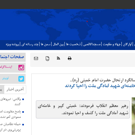
آوارگان
جهاد و مقاومت
مسجدالاقصي
شخصيت ها
بين الملل
سمن ها
چند رسانه اي
پرونده ويژه
صفحات اجتما
{ }
اینستاگرام
توییتر
سالگرد ارتحال حضرت امام خمینی (ره)..
منه‌ای شهید آمادگی ملت را احیا کردند
آخرین اخبار
پر
ولایتی: نیروهای
کنند
رهبر معظم انقلاب فرمودند: خمینی کبیر و خامنه‌ای
پاسخ مقاومت اسل
شهید آمادگی ملت را کشف و احیا نمودند.
سعودی لغو نشد
حمله نظامیان صه
پرس‌تی‌وی در ارد