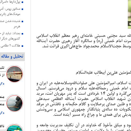
پول‌دارها “اسرائ
سناتور روس: آمری
موشک‌های پاتریو
شنیده شدن صدای
هرمز
بغداد: نباید از 
ه سید مجتبی حسینی خامنه‌ای رهبر معظم انقلاب اسلامی
کشورهای دیگر ا
رت امام خمینی (ره) و سالگرد آغاز رهبری حضرت آیت‌الله
توسط حجت‌الاسلام محمدجواد حاج‌علی‌اکبری قرائت شد.
هلاکت ۲ نظامی صهیونیستی در جنوب لبنان
انفجار در منطق
تحلیل و مقاله
جنگ نسل‌کشی د
میرِالمؤمنین علیِ‌بنِ اَبیطالِب علیه‌السّلام
جنبش حماس: به 
از ن
پایبندیم
اسلام، امیرالمؤمنین علی صلوات‌الله‌وسلامه‌علیه در ایران و
«گرو
سا
م خمینی رحمة‌الله‌علیه سلام و درود می‌فرستم. امسال
دارند
سی‌و‌هفتمین 14 خردادی است که از فراق خمینی کبیر می‌گذرد و اوّلین 14 خردادی است که پدر مهربان امّت، مرید
منط
شأن شهید انقلاب اسلامی حضرت آیت‌الله العظمی سیدعلی
شده و طنین صدای پرصلابت و کلام حکیمانه و نافذ‌ش در مرقد
منطق 
مکتوبات ده‌ ساله‌ی بنیانگذار جمهوری اسلامی و سی‌وشش‌
«گرو
بدیلی برای همه‌ی ما و چراغ راه مسیر آینده است.
 معهود و میثاق مأخوذ که خداوند در آن تکلیف مدیریت جامعه و
ام نعمت را با ولایت و امامت مستمرّ حضرات معصومین