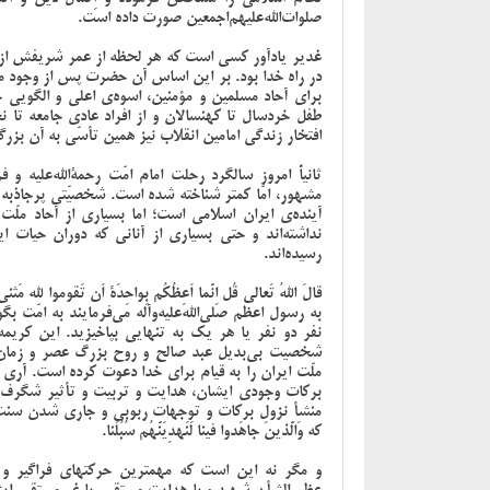
صلوات‌الله‌علیهم‌اجمعین صورت داده است.
غدیر یادآور کسی است که هر لحظه از عمر شریفش از اب
در راه خدا بود. بر این اساس آن حضرت پس از وجود مکرّم
برای آحاد مسلمین و مؤمنین، اسوه‌ی اعلی و الگویی
طفل خردسال تا کهنسالان و از افراد عادی جامعه تا ن
افتخار زندگی امامین انقلاب نیز همین تأسّی به آن بزرگ
ثانیاً امروز سالگرد رحلت امام امّت رحمة‌الله‌علیه
مشهور، امّا کمتر شناخته شده است. شخصیّتی پرجاذبه 
آینده‌ی ایران اسلامی است؛ اما بسیاری از آحاد ملّ
نداشته‌اند و حتی بسیاری از آنانی که دوران حیات 
رسیده‌اند.
قالَ اللهُ تَعالی قُل اِنَّما اَعِظُکُم بِواحِدَة‌ اَن تَقومو
به رسول‌ اعظم‌ صلی‌الله‌علیه‌وآله می‌فرمایند به امّت
نفر دو نفر یا هر یک به تنهایی بپاخیزید. این کریمه
شخصیت بی‌بدیل عبد صالح و روح بزرگ عصر و زمان ما،
ملّت ایران را به قیام برای خدا دعوت کرده است. آری ق
برکات وجودی ایشان، هدایت و تربیت و تأثیر شگرف ب
منشأ نزول برکات و توجهات ربوبی و جاری شدن سنت
که وَالَّذینَ جاهَدوا فینا لَنَهدِیَنَّهُم سُبُلَنا.
و مگر نه این است که مهمترین حرکتهای فراگیر و بر