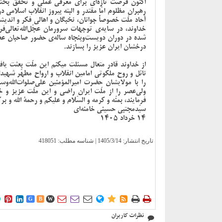
اکنون فرصت تازه‌ای برای معرفی عملی و تحقق بخشید
رهبران مظلوم امّا مقتدر و البته پیروز انقلاب اسلا
آحاد ملّت خصوصاً جوانان، نخبگان و اهالی فکر و اندی
خداوند، در سایه‌ی توجهات سرورمان عجّل‌‌الله‌تعالی
شده در دوران دویست‌و‌پنجاه ساله‌ی حضور صاحبان عصمت
درخشان ایران عزیز را بسازند.
از خداوند قادر متعال مسئلت میکنم این ملّت بعثت یاف
نائل و روح ملکوتی امامین انقلاب و ارواح مطهّر شهی
را با مولایشان حضرت امیرالمؤمنین علی‌صلوات‌الله‌
ولی‌عصر را از ملّت ایران راضی و این ملّت عزیز و
فرمایند، بمنّه و کرمه و السّلام و علیکم و رحمة الله و برک
سیّدمجتبی حسینی خامنه‌ای
14 خرداد 1405
تاریخ انتشار:
1405/3/14
| شناسه مطلب: 418051











G
B
W
نظرات کاربران