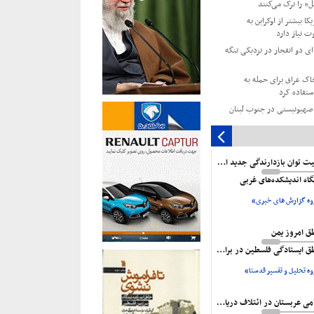
یل” را ترک می‌کنند
کا بیشتر از اوکراین به
ت نیاز دارد
 دو انفجار در نزدیکی تنگه
خاک عراق برای حمله به
ستفاده کرد
ه صنعتی «جبل‌علی» در دبی
جهاد اسلامی: تشییع 112 شهید، سند زنده
ر غزه است
تثبیت توان بازدارندگی جدید ایران
توافقات مرحله دوم آتش‌بس
گاه اندیشکده‌های غربی
ه گزارش های خبری»
زمان ملل: ۲۲ میلیون یمنی به کمک نیاز
ق امروز یمن
ایستادگی فلسطین در برابر اشغالگر است
ه تحلیل و تفسیر قدسنا»
ناکامی عربستان در ائتلاف دریایی