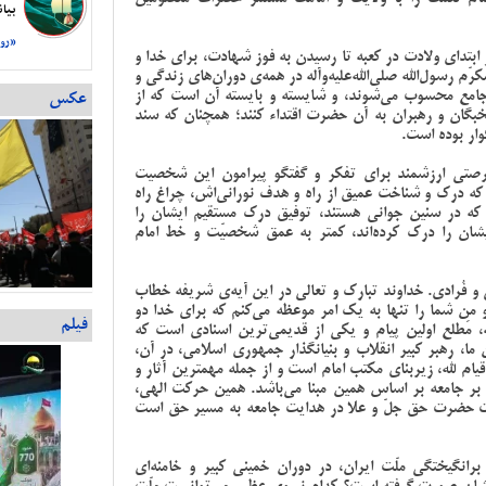
بیا
«روز
تدای ولادت در کعبه تا رسیدن به فوز شهادت، برای خدا و
 رسو‌ل‌الله صلی‌الله‌علیه‌وآله در همه‌ی دوران‌های زندگی و
 جامع محسوب می‌شوند، و شایسته و بایسته آن است که از
عکس
خبگان و رهبران به آن حضرت اقتداء کنند؛ همچنان که سند
وار بوده است.
 و فرصتی ارزشمند برای تفکر و گفتگو پیرامون این شخصیت
که درک و شناخت عمیق از راه و هدف نورانی‌اش، چراغ راه
ت که در سنین جوانی هستند، توفیق درک مستقیم ایشان را
ایشان را درک کرده‌اند، کمتر به عمق شخصیّت و خط امام
ا لله مَثنی و فُرادی. خداوند تبارک و تعالی در این آیه‌ی شریفه خطاب
 بگو من شما را تنها به یک امر موعظه می‌کنم که برای خدا دو
فیلم
، مَطلع اولین پیام و یکی از قدیمی‌ترین اسنادی است که
 رهبر کبیر انقلاب و بنیانگذار جمهوری اسلامی، در آن،
یام لله، زیربنای مکتب امام است و از جمله مهمترین آثار و
ر جامعه بر اساس همین مبنا می‌باشد. همین حرکت الهی،
 حضرت حق جل‌ّ و علا در هدایت جامعه به مسیر حق است
انگیختگی ملّت ایران، در دوران خمینی کبیر و خامنه‌ای