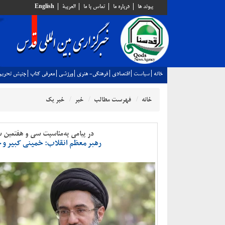
پيوند ها
درباره ما
تماس با ما
العربية
English
خانه
سياست
اقتصادي
فرهنگي- هنري
ورزشي
معرفي كتاب
جنبش تحريم
خانه
فهرست مطالب
خبر
خبر یک
در پیامی به‌مناسبت سی و هفتمین 
رهبر معظم انقلاب: خمینی کبیر و خا