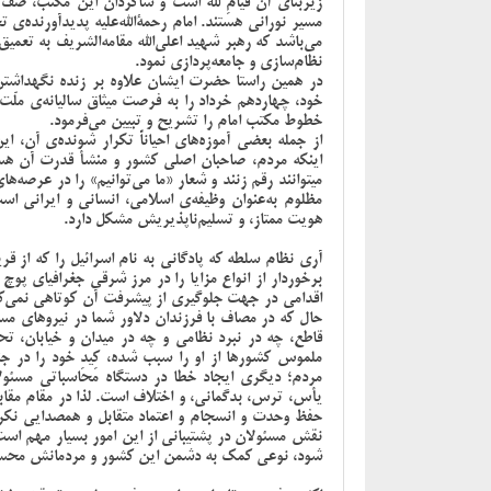
زیربنای آن قیامِ لله است و شاگردان این مکتب، صف د
مسیر نورانی هستند. امام رحمة‌الله‌علیه پدیدآورنده‌
می‌باشد که رهبر شهید اعلی‌الله مقامه‌الشریف به تعم
نظام‌سازی و جامعه‌پردازی نمود.
در همین راستا حضرت ایشان علاوه بر زنده نگهداشتن 
خود، چهاردهم خرداد را به فرصت میثاق سالیانه‌ی ملّت 
خطوط مکتب امام را تشریح و تبیین می‌فرمود.
از جمله بعضی آموزه‌های احیاناً تکرار شونده‌ی آن، 
اینکه مردم، صاحبان اصلی کشور و منشأ قدرت آن هست
میتوانند رقم زنند و شعار «ما می‌توانیم» را در عرصه‌ه
مظلوم به‌عنوان وظیفه‌ی اسلامی، انسانی و ایرانی اس
هویت ممتاز، و تسلیم‌ناپذیریش مشکل دارد.
آری نظام سلطه که پادگانی به نام اسرائیل را که از 
برخوردار از انواع مزایا را در مرز شرقی جغرافیای پوچ
اقدامی در جهت جلوگیری از پیشرفت آن کوتاهی نمی‌ک
حال که در مصاف با فرزندان دلاور شما در نیروهای
قاطع، چه در نبرد نظامی و چه در میدان و خیابان، تح
ملموس کشورها از او را سبب شده، کِیدِ خود را در ج
مردم؛ دیگری ایجاد خطا در دستگاه محاسباتی مسئولا
یأس، ترس، بدگمانی، و اختلاف است. لذا در مقام مقابله
حفظ وحدت و انسجام و اعتماد متقابل و همصدایی نکردن
نقش مسئولان در پشتیبانی از این امور بسیار مهم اس
شود، نوعی کمک به دشمن این کشور و مردمانش محس