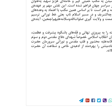
ن به مکتب خمینی کبیر و خامنه‌ای عزیز شهید به‌عنوان
می در سراسر جهان فراهم شده است. این نقش مهم بر عهده‌ی
شه و هنر است تا بر اساس همین مکتب با اعتماد به وعده‌های
‌فرجه‌الشریف و در مسیر اسلام ناب یعنی خط نورانی ترسیم
 و ولایت کُبری صلوات‌الله‌وسلامه‌علیهم‌اجمعین، آینده‌ی
ته را به پیروزی نهائی و قلّه‌های باشکوه پیشرفت و عظمت،
دان انقلاب اسلامی خصوصاً شهدای دفاع مقدس دوّم و سوّم
وسلامه‌علیه محشور و قلب مقدّس و نورانی سرورمان حضرت
 خادمینش را بهره‌مند از ادعیه‌ی خاص و شفاعت آن حضرت
اته.




