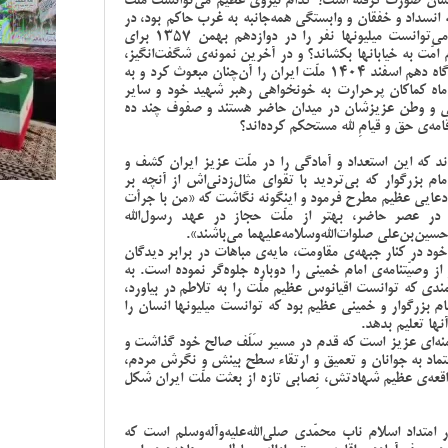
یشان صورت گرفته است؟ کدام نیروی عظیم می‌توانست ملّت
 انسداد و خفقان و وابستگی همه‌جانبه به غرب حاکم بود، در
پانزدهم خرداد 1342 بیدار کند؟ کدام قدرت جاذبه می‌توانست میلیونها نفر را در دوازدهم بهمن 1357 برای
د 1368 برای بدرقه‌ی امام امّت به خیابانها بکشاند؟ و در آخرین نمونه‌ی شگفت‌انگیز،
کدام نیروی مستحکم و اراده‌ی پولادین بود که از سحرگاه دهم اسفند 1404 ملّت ایران را آن‌چنان مبعوث کرد و به
 ماه کماکان پرحرارت به خونخواهی رهبر شهید خود و سایر
می و وطن عزیزشان در میدان حاضر هستند و صفوف چند ده
مه‌ی حق و قیام‌ِ لله مستحکم کرده‌اند؟
ند که این استعداد و آمادگی را در ملّت عزیز ایران کشف و
مام بزرگوار که بی‌تردید با تقوای مثال‌زدنی‌اش از آنچه بر
ادعایی عظیم مطرح فرمود و اینگونه نگاشت که «من با جرأت
 در عصر حاضر، بهتر از ملّت حجاز در عهد رسول‌الله
 حسین‌بن‌علی صلوات‌الله‌وسلامه‌علیهما می‌باشند».
ود در کنار جبهه‌ی مقاومت، مایه‌ی مباهات در برابر دیدگان
ز وصیّتنامه‌ی امام خمینی را دوباره جلوه‌گر نموده است. به
مندی که توانست اقیانوس عظیم ملّت را به تلاطم در بیاورد،
م بزرگوار و خمینی عظیم بود که توانست میلیونها انسان را
نها تعلیم بدهد.
خامنه‌ای عزیز است که قدم در مسیر سَلَف صالح خود گذاشت و
عتماد به جوانان و تعمیق و ارتقاء سطح بینش و نگرش مردم،
قعه‌‌ی عظیم شهادتش، نِصابی تازه از بعثت ملّت ایران شکل
متداد اسلام ناب محمّدی صلی‌الله‌علیه‌وآله‌وسلم است که