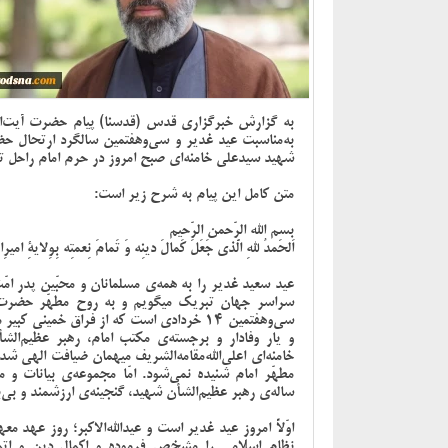
به گزارش خبرگزاری قدس (قدسنا) پیام حضرت آیت‌الل
به‌مناسبت عید غدیر و سی‌و‌هفتمین سالگرد ارتحال حض
شهید سیدعلی خامنه‌ای صبح امروز در حرم امام راحل 
متن کامل این پیام به شرح زیر است:
بسم الله الرّحمن الرّحیم
اَلحَمدُ للهِ الَّذی جَعَلَ کَمالَ دینِه وَ تَمامَ نِعمتِه بِوِلایةِ ا
عید سعید غدیر را به همه‌ی مسلمانان و محبّین پدر امّت 
سراسر جهان تبریک میگویم و به روح مطهّر حضرت اما
و یار وفادار و برجسته‌ی مکتب امام، رهبر عظیم‌ال
خامنه‌ای اعلی‌الله‌مقامه‌الشریف میهمان ضیافت الهی 
مطهّر امام شنیده نمی‌شود. امّا مجموعه‌ی بیانات و 
ساله‌ی رهبر عظیم‌الشأن شهید، گنجینه‌ی ارزشمند و بی‌
اوّلاً امروز عید غدیر است و عید‌الله‌الاکبر؛ روز عهد
نظام اسلامی را مشخص فرموده و اِکمال دین و اتم